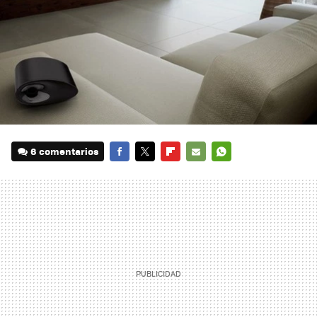
6 comentarios
FACEBOOK
TWITTER
FLIPBOARD
E-
WHATSAPP
MAIL