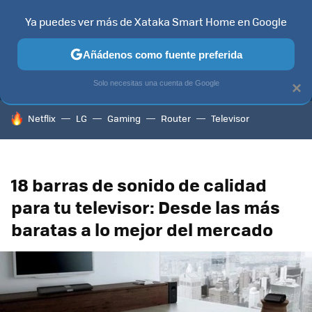
Ya puedes ver más de Xataka Smart Home en Google
MENÚ
NUEVO
Añádenos como fuente preferida
TELEVISORES
CONTENIDOS SMART TV
SELECCIÓN
HOG
Solo necesitas una cuenta de Google
×
HOY SE HABLA DE
Netflix
LG
Gaming
Router
Televisor
18 barras de sonido de calidad
para tu televisor: Desde las más
baratas a lo mejor del mercado