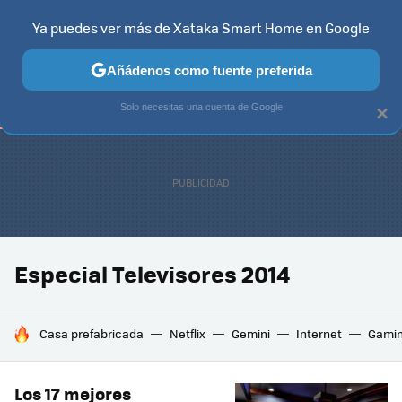
Ya puedes ver más de Xataka Smart Home en Google
TELEVISORES
CONTENIDOS SMART TV
SELECCIÓN
HOG
Añádenos como fuente preferida
Solo necesitas una cuenta de Google
×
Especial Televisores 2014
HOY SE HABLA DE
Casa prefabricada
Netflix
Gemini
Internet
Gami
Los 17 mejores