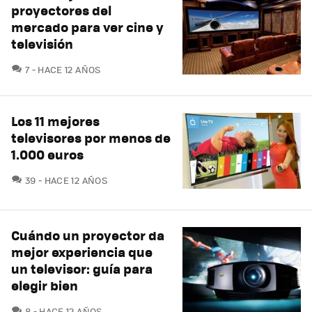
proyectores del
mercado para ver cine y
televisión
COMENTARIOS
7
HACE 12 AÑOS
Los 11 mejores
televisores por menos de
1.000 euros
COMENTARIOS
39
HACE 12 AÑOS
Cuándo un proyector da
mejor experiencia que
un televisor: guía para
elegir bien
COMENTARIOS
8
HACE 12 AÑOS