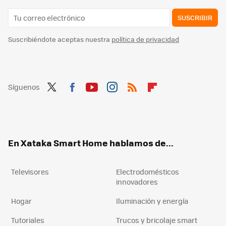
SUSCRIBIR
Suscribiéndote aceptas nuestra
política de privacidad
Síguenos
Twit
Fac
You
Inst
RSS
Flip
ter
ebo
tub
agr
boa
ok
e
am
rd
En Xataka Smart Home hablamos de...
Televisores
Electrodomésticos
innovadores
Hogar
Iluminación y energía
Tutoriales
Trucos y bricolaje smart