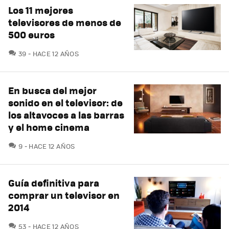
Los 11 mejores
televisores de menos de
500 euros
COMENTARIOS
39
HACE 12 AÑOS
En busca del mejor
sonido en el televisor: de
los altavoces a las barras
y el home cinema
COMENTARIOS
9
HACE 12 AÑOS
Guía definitiva para
comprar un televisor en
2014
COMENTARIOS
53
HACE 12 AÑOS