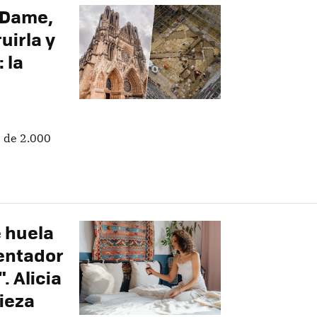
e-Dame,
uirla y
 la
 de 2.000
e huela
ientador
. Alicia
ieza