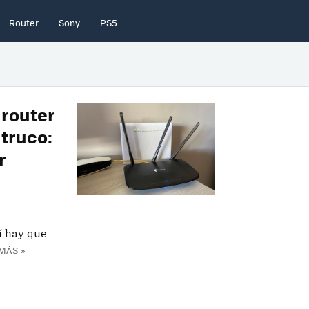
Router
Sony
PS5
 router
 truco:
r
sí hay que
MÁS »