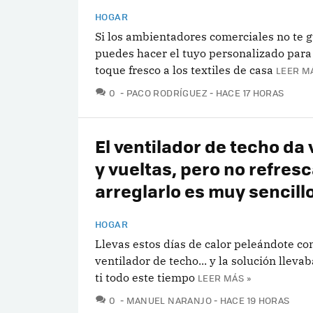
HOGAR
Si los ambientadores comerciales no te g
puedes hacer el tuyo personalizado para
toque fresco a los textiles de casa
LEER M
COMENTARIOS
0
PACO RODRÍGUEZ
HACE 17 HORAS
El ventilador de techo da 
y vueltas, pero no refresc
arreglarlo es muy sencill
HOGAR
Llevas estos días de calor peleándote con
ventilador de techo... y la solución lleva
ti todo este tiempo
LEER MÁS »
COMENTARIOS
0
MANUEL NARANJO
HACE 19 HORAS