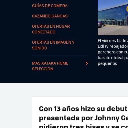
GUÍAS DE COMPRA
CAZANDO GANGAS
OFERTAS EN HOGAR
CONECTADO
El viernes 14 de
OFERTAS EN IMAGEN Y
Lidl (y rebajado)
SONIDO
perchero con r
barato e ideal p
MÁS XATAKA HOME
pequeños
SELECCIÓN
Con 13 años hizo su debut
presentada por Johnny Ca
pidieron tres bises y se c