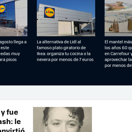
 agosto llega a
La alternativa de Lidl al
El mantel más
 este
famoso plato giratorio de
los años 60 q
uedas muy
Ikea: organiza tu cocina o la
en Carrefour 
ara pisos
nevera por menos de 7 euros
aprovechar la
por menos de 
 y fue
sh: le
onvirtió