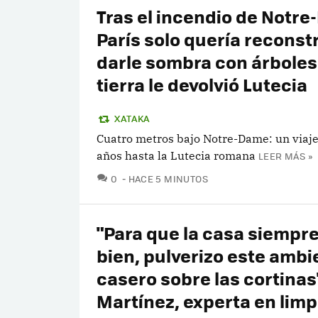
Tras el incendio de Notr
París solo quería reconstr
darle sombra con árboles:
tierra le devolvió Lutecia
XATAKA
Cuatro metros bajo Notre-Dame: un viaje
años hasta la Lutecia romana
LEER MÁS »
COMENTARIOS
0
HACE 5 MINUTOS
"Para que la casa siempr
bien, pulverizo este amb
casero sobre las cortinas"
Martínez, experta en limp