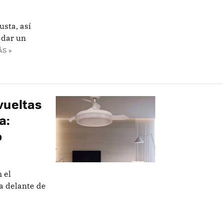
usta, así
 dar un
ÁS »
vueltas
a:
o
 el
ba delante de