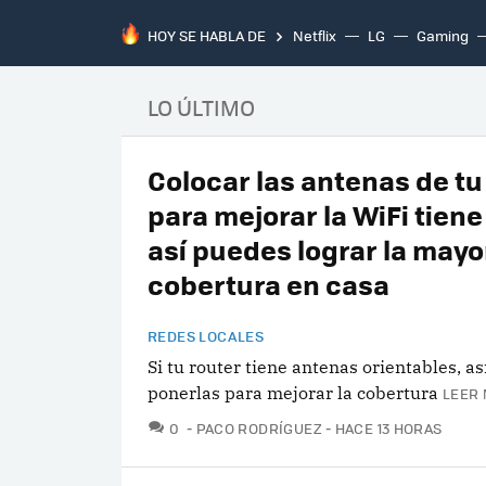
HOY SE HABLA DE
Netflix
LG
Gaming
LO ÚLTIMO
Colocar las antenas de tu
para mejorar la WiFi tiene
así puedes lograr la mayo
cobertura en casa
REDES LOCALES
Si tu router tiene antenas orientables, a
ponerlas para mejorar la cobertura
LEER 
COMENTARIOS
0
PACO RODRÍGUEZ
HACE 13 HORAS