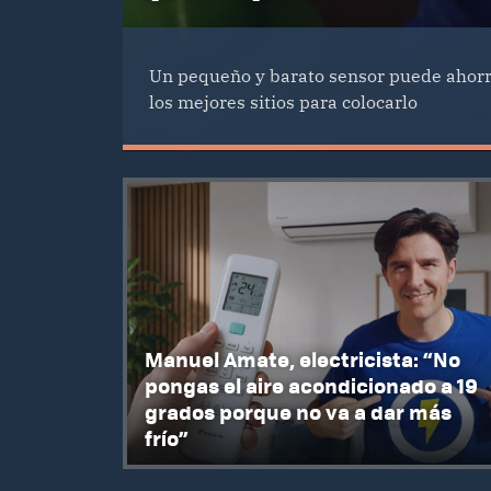
Un pequeño y barato sensor puede ahorra
los mejores sitios para colocarlo
Manuel Amate, electricista: “No
pongas el aire acondicionado a 19
grados porque no va a dar más
frío”