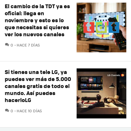
El cambio de la TDT ya es
oficial: llega en
noviembre y esto es lo
que necesitas si quieres
ver los nuevos canales
COMENTARIOS
0
HACE 7 DÍAS
Si tienes una tele LG, ya
puedes ver más de 5.000
canales gratis de todo el
mundo. Así puedes
hacerloLG
COMENTARIOS
0
HACE 10 DÍAS