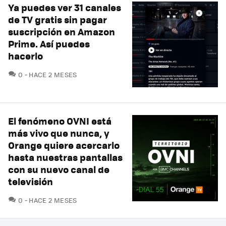
Ya puedes ver 31 canales
de TV gratis sin pagar
suscripción en Amazon
Prime. Así puedes
hacerlo
COMENTARIOS
0
HACE 2 MESES
El fenómeno OVNI está
más vivo que nunca, y
Orange quiere acercarlo
hasta nuestras pantallas
con su nuevo canal de
televisión
COMENTARIOS
0
HACE 2 MESES