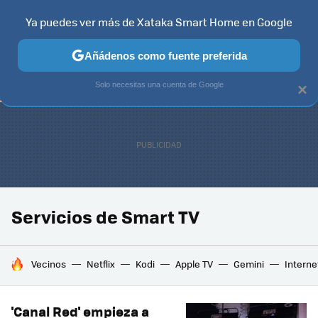
Ya puedes ver más de Xataka Smart Home en Google
TELEVISORES
CONTENIDOS SMART TV
SELECCIÓN
HOG
Añádenos como fuente preferida
Solo necesitas una cuenta de Google
×
Servicios de Smart TV
HOY SE HABLA DE
Vecinos
Netflix
Kodi
Apple TV
Gemini
Interne
'Canal Red' empieza a