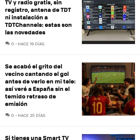
TV y radio gratis, sin
registro, antena de TDT
ni instalación a
TDTChannels: estas son
las novedades
COMENTARIOS
0
HACE 19 DÍAS
Se acabó el grito del
vecino cantando el gol
antes de verlo en mi tele:
así veré a España sin el
temido retraso de
emisión
COMENTARIOS
0
HACE 25 DÍAS
Si tienes una Smart TV