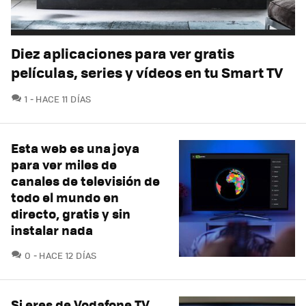
Diez aplicaciones para ver gratis
películas, series y vídeos en tu Smart TV
COMENTARIOS
1
HACE 11 DÍAS
Esta web es una joya
para ver miles de
canales de televisión de
todo el mundo en
directo, gratis y sin
instalar nada
COMENTARIOS
0
HACE 12 DÍAS
Si eres de Vodafone TV,