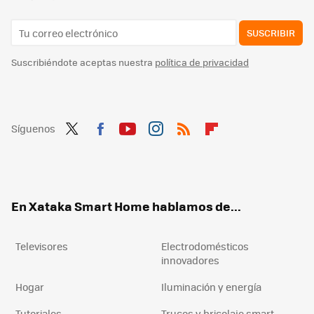
SUSCRIBIR
Suscribiéndote aceptas nuestra
política de privacidad
Síguenos
Twit
Fac
You
Inst
RSS
Flip
ter
ebo
tub
agr
boa
ok
e
am
rd
En Xataka Smart Home hablamos de...
Televisores
Electrodomésticos
innovadores
Hogar
Iluminación y energía
Tutoriales
Trucos y bricolaje smart