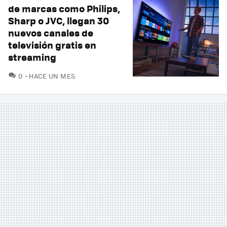
de marcas como Philips,
Sharp o JVC, llegan 30
nuevos canales de
televisión gratis en
streaming
COMENTARIOS
0
HACE UN MES