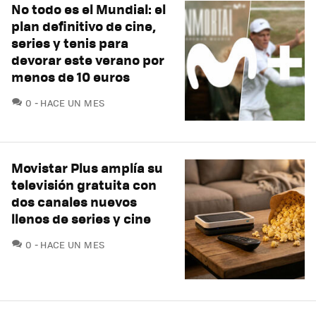
No todo es el Mundial: el
plan definitivo de cine,
series y tenis para
devorar este verano por
menos de 10 euros
COMENTARIOS
0
HACE UN MES
Movistar Plus amplía su
televisión gratuita con
dos canales nuevos
llenos de series y cine
COMENTARIOS
0
HACE UN MES