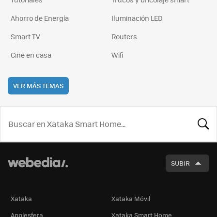
Ahorro de Energía
Iluminación LED
Smart TV
Routers
Cine en casa
Wifi
VER MÁS TEMAS
BUSCA
SUBIR
Xataka
Xataka Móvil
Applesfera
Xataka Smart Home