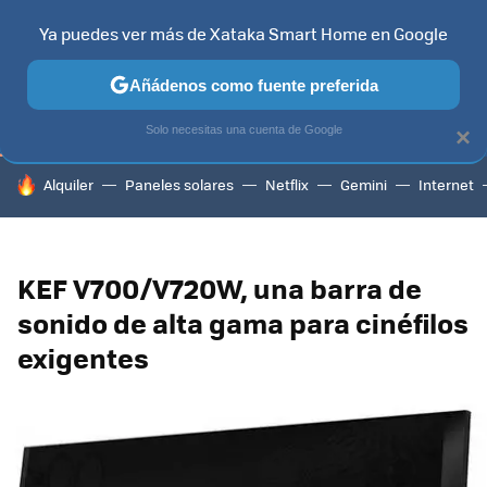
Ya puedes ver más de Xataka Smart Home en Google
TELEVISORES
CONTENIDOS SMART TV
SELECCIÓN
HOG
Añádenos como fuente preferida
Solo necesitas una cuenta de Google
×
HOY SE HABLA DE
Alquiler
Paneles solares
Netflix
Gemini
Internet
KEF V700/V720W, una barra de
sonido de alta gama para cinéfilos
exigentes