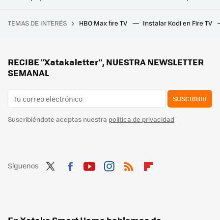
Usar láseres en vez de cables para llevar el sonido hasta los altavoces es una idea genial: así es posible hacerlo
TEMAS DE INTERÉS
HBO Max fire TV
Instalar Kodi en Fire TV
Francia necesita recortar 40.000 millones de euros. Y ha decidido empezar por algo sagrado en Europa: los festivos
La radio digital tiene un interesante as bajo la manga en caso de emergencias: el Gobierno estudia cómo podemos aprovecharlo
Pensábamos que solo los móviles aguantaban… ahora las teles duran aún más con hasta ocho años de actualizaciones
RECIBE "Xatakaletter", NUESTRA NEWSLETTER
SEMANAL
SUSCRIBIR
Suscribiéndote aceptas nuestra
política de privacidad
Síguenos
Twit
Fac
You
Inst
RSS
Flip
ter
ebo
tub
agr
boa
ok
e
am
rd