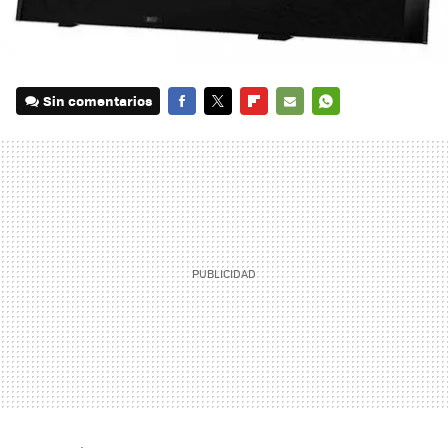
Sin comentarios
FACEBOOK
TWITTER
FLIPBOARD
E-
WHATSAPP
MAIL