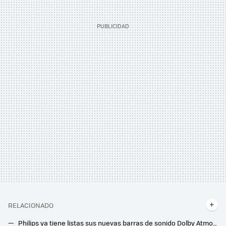
RELACIONADO
Philips ya tiene listas sus nuevas barras de sonido Dolby Atmos para 2025: con un espectacular diseño y HDMI 2.1