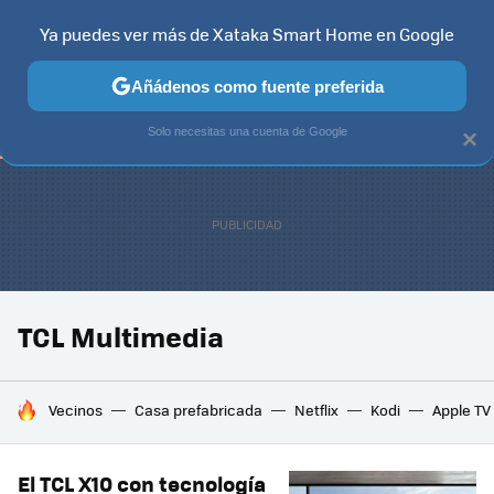
Ya puedes ver más de Xataka Smart Home en Google
TELEVISORES
CONTENIDOS SMART TV
SELECCIÓN
HOG
Añádenos como fuente preferida
Solo necesitas una cuenta de Google
×
TCL Multimedia
HOY SE HABLA DE
Vecinos
Casa prefabricada
Netflix
Kodi
Apple TV
El TCL X10 con tecnología