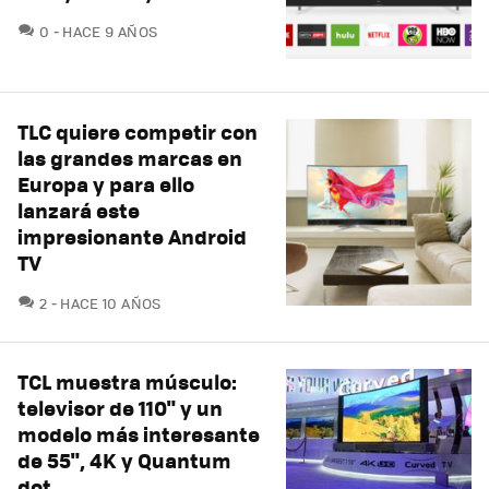
COMENTARIOS
0
HACE 9 AÑOS
TLC quiere competir con
las grandes marcas en
Europa y para ello
lanzará este
impresionante Android
TV
COMENTARIOS
2
HACE 10 AÑOS
TCL muestra músculo:
televisor de 110" y un
modelo más interesante
de 55", 4K y Quantum
dot