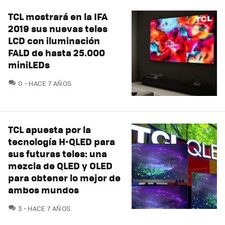
TCL mostrará en la IFA
2019 sus nuevas teles
LCD con iluminación
FALD de hasta 25.000
miniLEDs
COMENTARIOS
0
HACE 7 AÑOS
TCL apuesta por la
tecnología H-QLED para
sus futuras teles: una
mezcla de QLED y OLED
para obtener lo mejor de
ambos mundos
COMENTARIOS
3
HACE 7 AÑOS