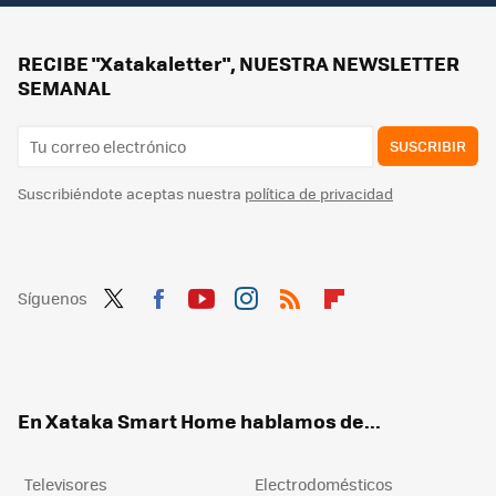
RECIBE "Xatakaletter", NUESTRA NEWSLETTER
SEMANAL
SUSCRIBIR
Suscribiéndote aceptas nuestra
política de privacidad
Síguenos
Twit
Fac
You
Inst
RSS
Flip
ter
ebo
tub
agr
boa
ok
e
am
rd
En Xataka Smart Home hablamos de...
Televisores
Electrodomésticos