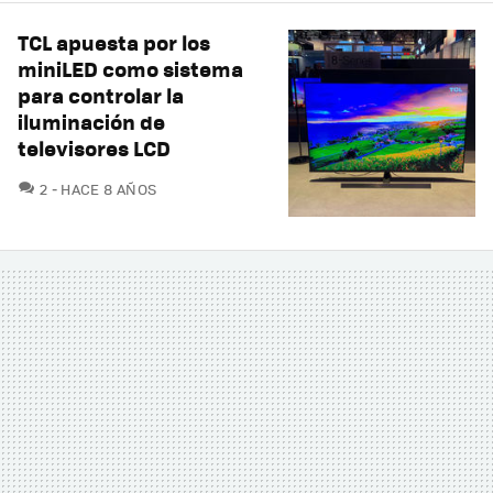
TCL apuesta por los
miniLED como sistema
para controlar la
iluminación de
televisores LCD
COMENTARIOS
2
HACE 8 AÑOS