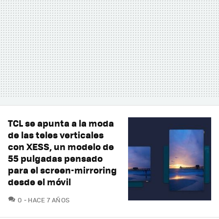
TCL se apunta a la moda
de las teles verticales
con XESS, un modelo de
55 pulgadas pensado
para el screen-mirroring
desde el móvil
COMENTARIOS
0
HACE 7 AÑOS