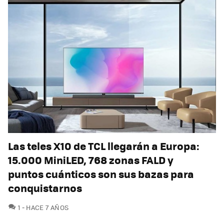
Las teles X10 de TCL llegarán a Europa:
15.000 MiniLED, 768 zonas FALD y
puntos cuánticos son sus bazas para
conquistarnos
COMENTARIOS
1
HACE 7 AÑOS