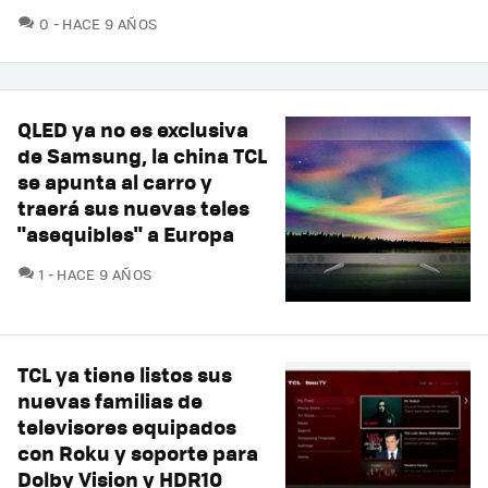
COMENTARIOS
0
HACE 9 AÑOS
QLED ya no es exclusiva
de Samsung, la china TCL
se apunta al carro y
traerá sus nuevas teles
"asequibles" a Europa
COMENTARIOS
1
HACE 9 AÑOS
TCL ya tiene listos sus
nuevas familias de
televisores equipados
con Roku y soporte para
Dolby Vision y HDR10