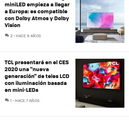
miniLED empieza a llegar
a Europa: es compatible
con Dolby Atmos y Dolby
Vision
COMENTARIOS
2
HACE 6 AÑOS
TCL presentará en el CES
2020 una "nueva
generación" de teles LCD
con iluminación basada
en mini-LEDs
COMENTARIOS
1
HACE 7 AÑOS