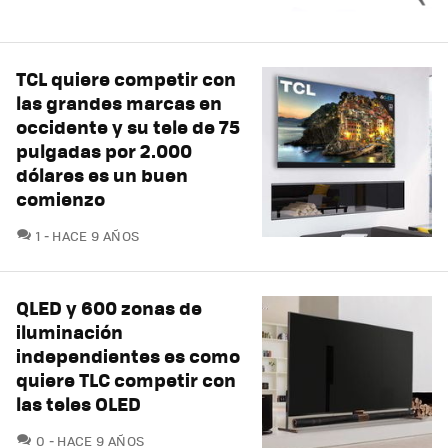
TCL quiere competir con
las grandes marcas en
occidente y su tele de 75
pulgadas por 2.000
dólares es un buen
comienzo
COMENTARIOS
1
HACE 9 AÑOS
QLED y 600 zonas de
iluminación
independientes es como
quiere TLC competir con
las teles OLED
COMENTARIOS
0
HACE 9 AÑOS