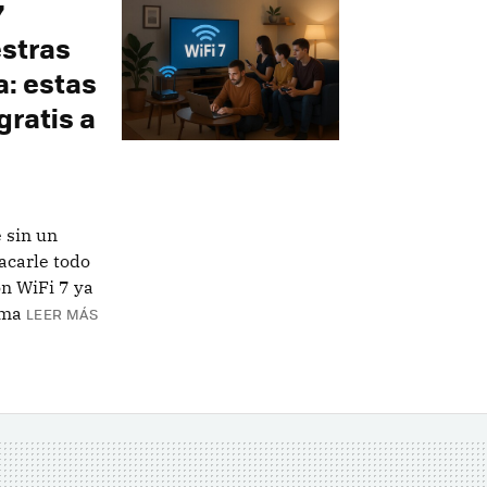
7
stras
a: estas
gratis a
 sin un
acarle todo
n WiFi 7 ya
ema
LEER MÁS