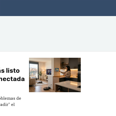
s listo
onectada
roblemas de
adir" el