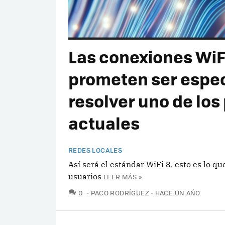
Las conexiones WiF
prometen ser espec
resolver uno de los
actuales
REDES LOCALES
Así será el estándar WiFi 8, esto es lo q
usuarios
LEER MÁS »
COMENTARIOS
0
PACO RODRÍGUEZ
HACE UN AÑO