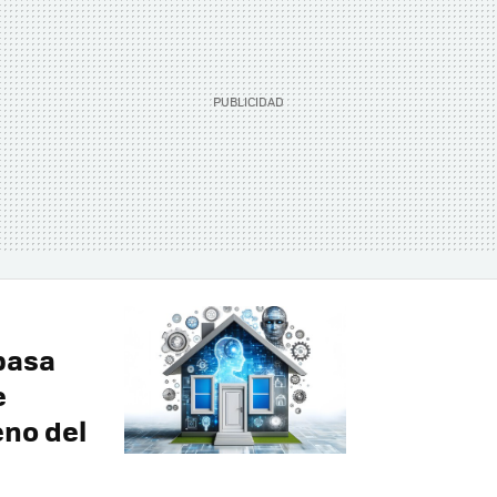
pasa
e
eno del