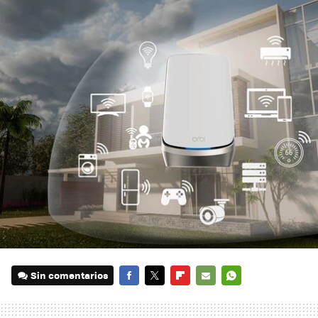
Sin comentarios
FACEBOOK
TWITTER
FLIPBOARD
E-
WHATSAPP
MAIL