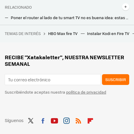
RELACIONADO
Poner el router al lado de tu smart TV no es buena idea: estas son las razones
Cuándo merece la pena conectar tu smart TV al router con cable Ethernet
TEMAS DE INTERÉS
HBO Max fire TV
Instalar Kodi en Fire TV
La generación Z invierte el 60% de su sueldo en un iPhone (en el mejor de los casos). Y pese a todo, lo prefieren antes que un Android
Movistar jubila su viejo router HGU. Ya instala el modelo con WiFi 6 en todas las tarifas que ofrece
Los bomberos advierten: hay que desenchufar este electrodoméstico después de usarlo. Puede incendiarse
RECIBE "Xatakaletter", NUESTRA NEWSLETTER
SEMANAL
SUSCRIBIR
Suscribiéndote aceptas nuestra
política de privacidad
Síguenos
Twit
Fac
You
Inst
RSS
Flip