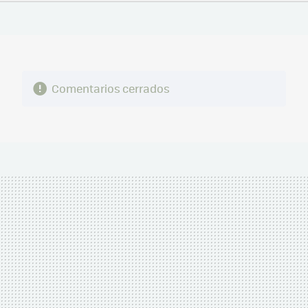
FACEBOOK
TWITTER
FLIPBOARD
E-
WHATSAPP
MAIL
Comentarios cerrados