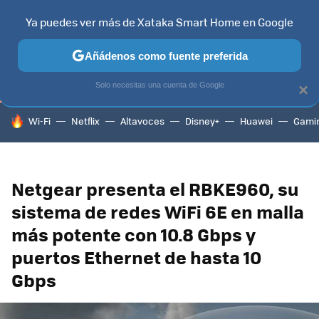
Ya puedes ver más de Xataka Smart Home en Google
TELEVISORES
CONTENIDOS SMART TV
SELECCIÓN
HOG
Añádenos como fuente preferida
Solo necesitas una cuenta de Google
×
HOY SE HABLA DE
Wi-Fi
Netflix
Altavoces
Disney+
Huawei
Gami
Netgear presenta el RBKE960, su
sistema de redes WiFi 6E en malla
más potente con 10.8 Gbps y
puertos Ethernet de hasta 10
Gbps