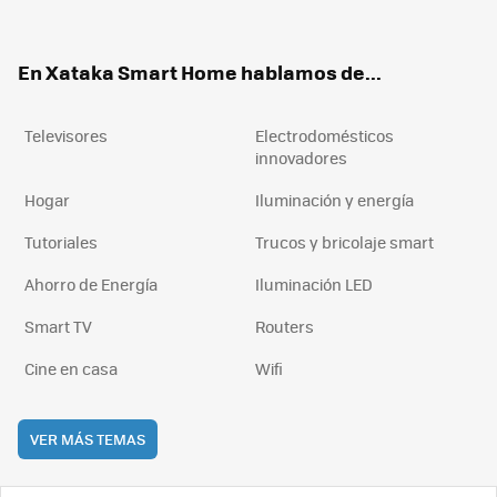
ter
ebo
tub
agr
boa
ok
e
am
rd
En Xataka Smart Home hablamos de...
Televisores
Electrodomésticos
innovadores
Hogar
Iluminación y energía
Tutoriales
Trucos y bricolaje smart
Ahorro de Energía
Iluminación LED
Smart TV
Routers
Cine en casa
Wifi
VER MÁS TEMAS