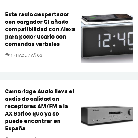
Este radio despertador
con cargador QI añade
compatibilidad con Alexa
para poder usarlo con
comandos verbales
COMENTARIOS
1
HACE 7 AÑOS
Cambridge Audio lleva el
audio de calidad en
receptores AM/FM a la
AX Series que ya se
puede encontrar en
España