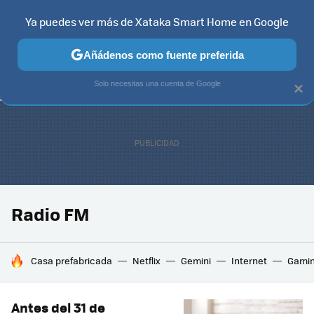
Ya puedes ver más de Xataka Smart Home en Google
TELEVISORES
CONTENIDOS SMART TV
SELECCIÓN
HOG
Añádenos como fuente preferida
Solo necesitas una cuenta de Google
×
Radio FM
HOY SE HABLA DE
Casa prefabricada
Netflix
Gemini
Internet
Gami
Antes del 31 de