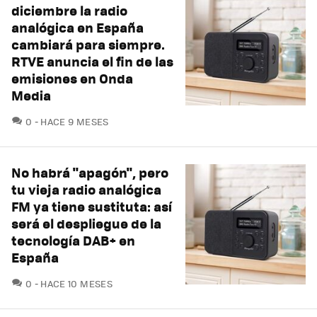
diciembre la radio
analógica en España
cambiará para siempre.
RTVE anuncia el fin de las
emisiones en Onda
Media
COMENTARIOS
0
HACE 9 MESES
No habrá "apagón", pero
tu vieja radio analógica
FM ya tiene sustituta: así
será el despliegue de la
tecnología DAB+ en
España
COMENTARIOS
0
HACE 10 MESES