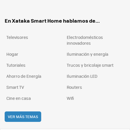
ter
ebo
tub
agr
boa
ok
e
am
rd
En Xataka Smart Home hablamos de...
Televisores
Electrodomésticos
innovadores
Hogar
Iluminación y energía
Tutoriales
Trucos y bricolaje smart
Ahorro de Energía
Iluminación LED
Smart TV
Routers
Cine en casa
Wifi
VER MÁS TEMAS