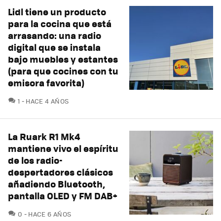
Lidl tiene un producto
para la cocina que está
arrasando: una radio
digital que se instala
bajo muebles y estantes
(para que cocines con tu
emisora favorita)
COMENTARIOS
1
HACE 4 AÑOS
La Ruark R1 Mk4
mantiene vivo el espíritu
de los radio-
despertadores clásicos
añadiendo Bluetooth,
pantalla OLED y FM DAB+
COMENTARIOS
0
HACE 6 AÑOS