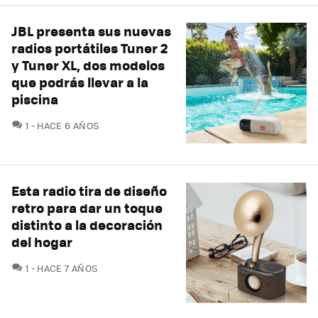
JBL presenta sus nuevas
radios portátiles Tuner 2
y Tuner XL, dos modelos
que podrás llevar a la
piscina
COMENTARIOS
1
HACE 6 AÑOS
Esta radio tira de diseño
retro para dar un toque
distinto a la decoración
del hogar
COMENTARIOS
1
HACE 7 AÑOS