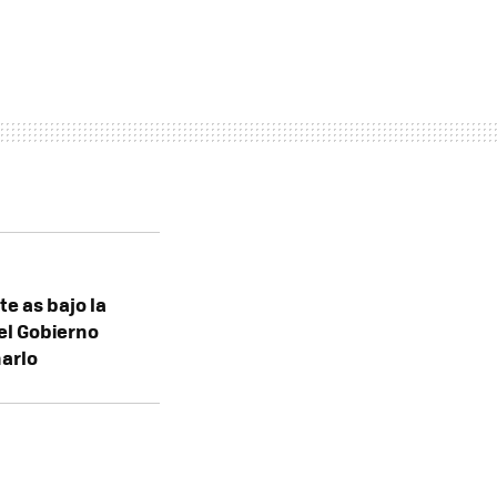
te as bajo la
el Gobierno
arlo