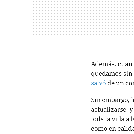
Además, cuand
quedamos sin p
salvó
de un cor
Sin embargo, l
actualizarse, y
toda la vida a 
como en calida