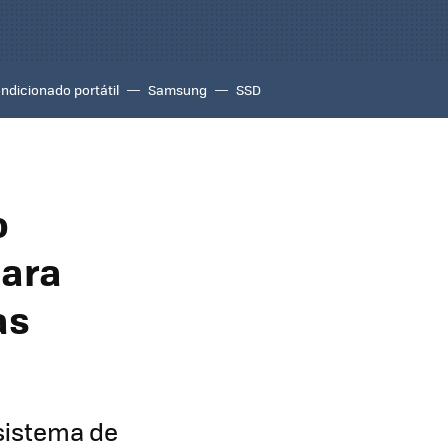
ondicionado portátil
Samsung
SSD
o
para
as
 sistema de