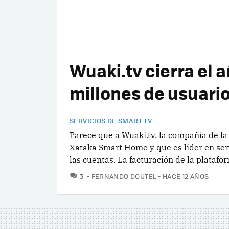
Wuaki.tv cierra el 
millones de usuari
SERVICIOS DE SMART TV
Parece que a Wuaki.tv, la compañía de l
Xataka Smart Home y que es lider en serv
las cuentas. La facturación de la plataf
COMENTARIOS
3
FERNANDO DOUTEL
HACE 12 AÑOS