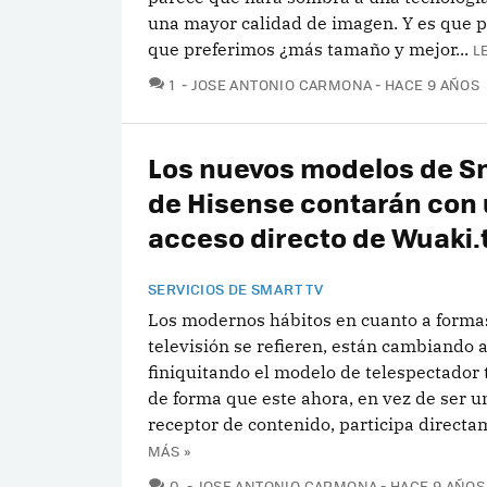
una mayor calidad de imagen. Y es que
que preferimos ¿más tamaño y mejor...
L
COMENTARIOS
1
JOSE ANTONIO CARMONA
HACE 9 AÑOS
Los nuevos modelos de S
de Hisense contarán con
acceso directo de Wuaki.
SERVICIOS DE SMART TV
Los modernos hábitos en cuanto a formas
televisión se refieren, están cambiando 
finiquitando el modelo de telespectador 
de forma que este ahora, en vez de ser u
receptor de contenido, participa directam
MÁS »
COMENTARIOS
0
JOSE ANTONIO CARMONA
HACE 9 AÑOS