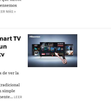
 pensemos
EER MÁS »
mart TV
 un
tv
 de ver la
a
tradicional
n simple
ente...
LEER