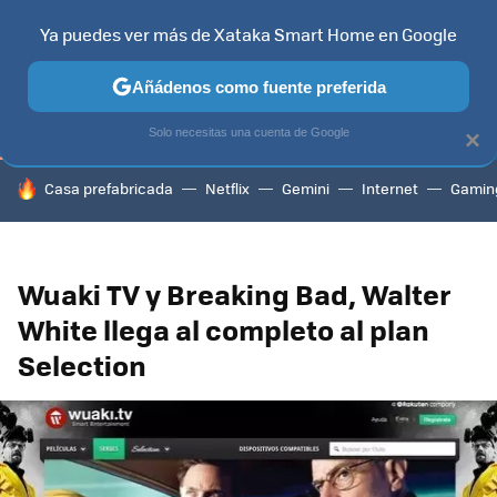
Ya puedes ver más de Xataka Smart Home en Google
TELEVISORES
CONTENIDOS SMART TV
SELECCIÓN
HOG
Añádenos como fuente preferida
Solo necesitas una cuenta de Google
×
HOY SE HABLA DE
Casa prefabricada
Netflix
Gemini
Internet
Gamin
Wuaki TV y Breaking Bad, Walter
White llega al completo al plan
Selection