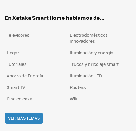
ter
ebo
tub
agr
boa
ok
e
am
rd
En Xataka Smart Home hablamos de...
Televisores
Electrodomésticos
innovadores
Hogar
Iluminación y energía
Tutoriales
Trucos y bricolaje smart
Ahorro de Energía
Iluminación LED
Smart TV
Routers
Cine en casa
Wifi
VER MÁS TEMAS