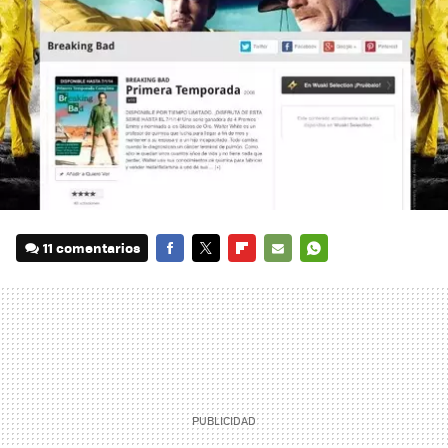
11 comentarios
FACEBOOK
TWITTER
FLIPBOARD
E-
WHATSAPP
MAIL