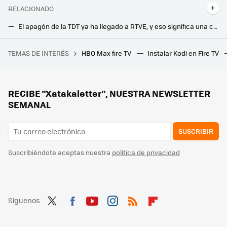
RELACIONADO
El apagón de la TDT ya ha llegado a RTVE, y eso significa una cosa: mucha más calidad de imagen en La 1 y otros canales HD
RTVE se adelanta al apagón de la TDT. Ya no puedes ver los canales en SD y a la vez ha estrenado La1 UHD para todos
TEMAS DE INTERÉS
HBO Max fire TV
Instalar Kodi en Fire TV
Cuatro árboles bonitos y resistentes que soportan bien la sequía
Han creado una memoria USB indestructible que dura más de 200 años. Pero tiene una peculiaridad que la hace casi inútil
Tu smart TV Samsung, LG, Xiaomi y más tienen canales gratis que quizá no estás utilizando. Así puedes encontrarlos sin sintonizar
RECIBE "Xatakaletter", NUESTRA NEWSLETTER
SEMANAL
SUSCRIBIR
Suscribiéndote aceptas nuestra
política de privacidad
Síguenos
Twit
Fac
You
Inst
RSS
Flip