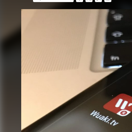
FACEBOOK
TWITTER
FLIPBOARD
E-
MAIL