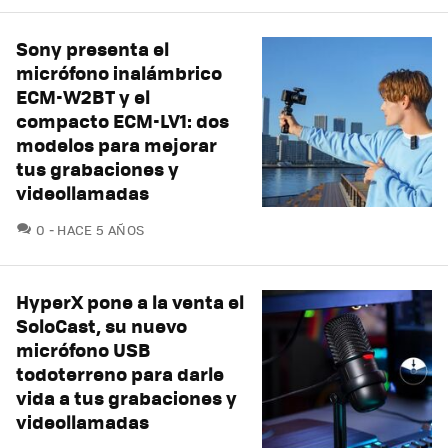
Sony presenta el
micrófono inalámbrico
ECM-W2BT y el
compacto ECM-LV1: dos
modelos para mejorar
tus grabaciones y
videollamadas
COMENTARIOS
0
HACE 5 AÑOS
HyperX pone a la venta el
SoloCast, su nuevo
micrófono USB
todoterreno para darle
vida a tus grabaciones y
videollamadas