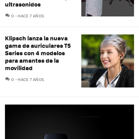
ultrasonidos
COMENTARIOS
0
HACE 7 AÑOS
Klipsch lanza la nueva
gama de auriculares T5
Series con 4 modelos
para amantes de la
movilidad
COMENTARIOS
0
HACE 7 AÑOS