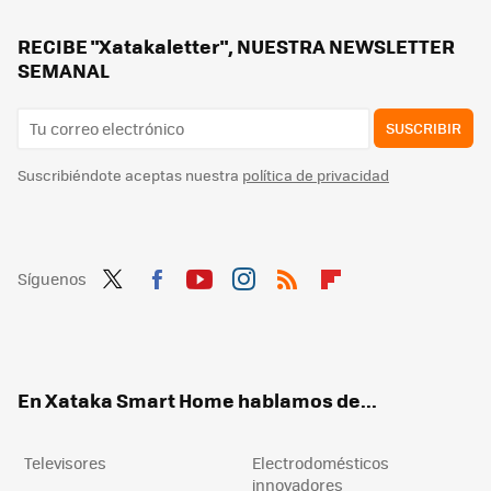
RECIBE "Xatakaletter", NUESTRA NEWSLETTER
SEMANAL
SUSCRIBIR
Suscribiéndote aceptas nuestra
política de privacidad
Síguenos
Twit
Fac
You
Inst
RSS
Flip
ter
ebo
tub
agr
boa
ok
e
am
rd
En Xataka Smart Home hablamos de...
Televisores
Electrodomésticos
innovadores