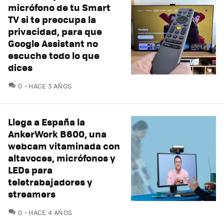
micrófono de tu Smart
TV si te preocupa la
privacidad, para que
Google Assistant no
escuche todo lo que
dices
COMENTARIOS
0
HACE 3 AÑOS
Llega a España la
AnkerWork B600, una
webcam vitaminada con
altavoces, micrófonos y
LEDs para
teletrabajadores y
streamers
COMENTARIOS
0
HACE 4 AÑOS