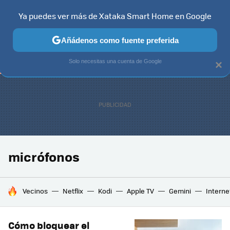
Ya puedes ver más de Xataka Smart Home en Google
TELEVISORES
CONTENIDOS SMART TV
SELECCIÓN
HOG
Añádenos como fuente preferida
Solo necesitas una cuenta de Google
×
micrófonos
HOY SE HABLA DE
Vecinos
Netflix
Kodi
Apple TV
Gemini
Interne
Cómo bloquear el