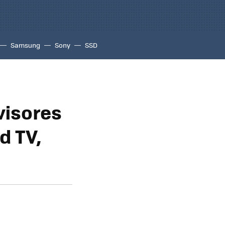
Samsung
Sony
SSD
visores
d TV,