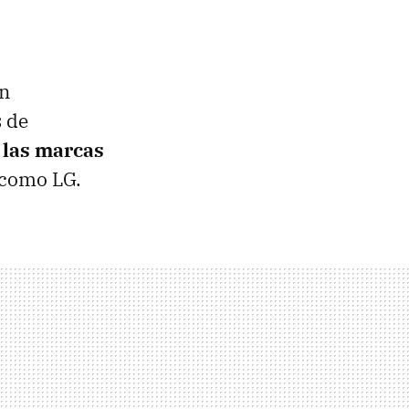
en
s de
 las marcas
 como LG.