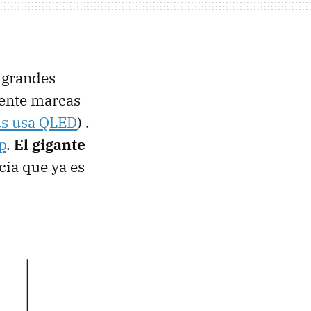
, grandes
mente marcas
s usa QLED
) .
p
.
El gigante
cia que ya es