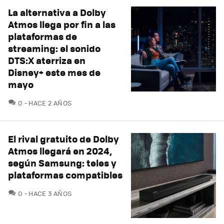
La alternativa a Dolby
Atmos llega por fin a las
plataformas de
streaming: el sonido
DTS:X aterriza en
Disney+ este mes de
mayo
COMENTARIOS
0
HACE 2 AÑOS
El rival gratuito de Dolby
Atmos llegará en 2024,
según Samsung: teles y
plataformas compatibles
COMENTARIOS
0
HACE 3 AÑOS