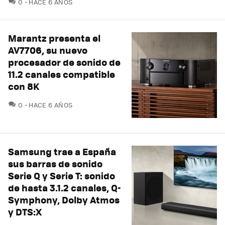
COMENTARIOS
0
HACE 6 AÑOS
Marantz presenta el
AV7706, su nuevo
procesador de sonido de
11.2 canales compatible
con 8K
COMENTARIOS
0
HACE 6 AÑOS
Samsung trae a España
sus barras de sonido
Serie Q y Serie T: sonido
de hasta 3.1.2 canales, Q-
Symphony, Dolby Atmos
y DTS:X