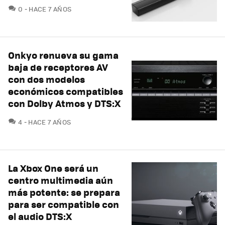
COMENTARIOS
0
HACE 7 AÑOS
Onkyo renueva su gama
baja de receptores AV
con dos modelos
económicos compatibles
con Dolby Atmos y DTS:X
COMENTARIOS
4
HACE 7 AÑOS
La Xbox One será un
centro multimedia aún
más potente: se prepara
para ser compatible con
el audio DTS:X