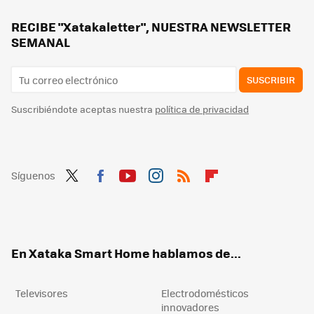
RECIBE "Xatakaletter", NUESTRA NEWSLETTER
SEMANAL
SUSCRIBIR
Suscribiéndote aceptas nuestra
política de privacidad
Síguenos
Twit
Fac
You
Inst
RSS
Flip
ter
ebo
tub
agr
boa
ok
e
am
rd
En Xataka Smart Home hablamos de...
Televisores
Electrodomésticos
innovadores