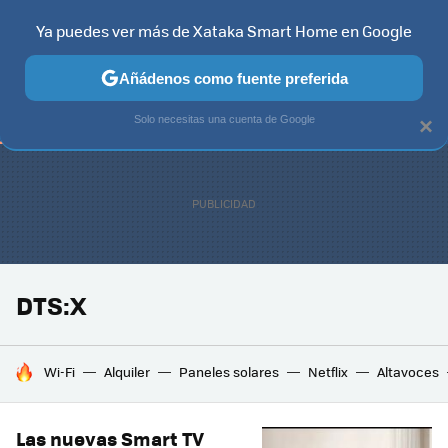
Ya puedes ver más de Xataka Smart Home en Google
TELEVISORES
CONTENIDOS SMART TV
SELECCIÓN
HOG
Añádenos como fuente preferida
Solo necesitas una cuenta de Google
×
DTS:X
HOY SE HABLA DE
Wi-Fi
Alquiler
Paneles solares
Netflix
Altavoces
Las nuevas Smart TV