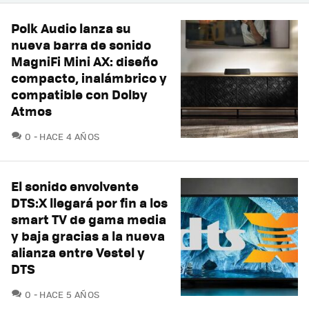
Polk Audio lanza su
nueva barra de sonido
MagniFi Mini AX: diseño
compacto, inalámbrico y
compatible con Dolby
Atmos
COMENTARIOS
0
HACE 4 AÑOS
El sonido envolvente
DTS:X llegará por fin a los
smart TV de gama media
y baja gracias a la nueva
alianza entre Vestel y
DTS
COMENTARIOS
0
HACE 5 AÑOS