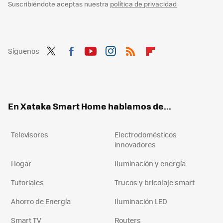
Suscribiéndote aceptas nuestra
política de privacidad
Síguenos
Twit
Fac
You
Inst
RSS
Flip
ter
ebo
tub
agr
boa
ok
e
am
rd
En Xataka Smart Home hablamos de...
Televisores
Electrodomésticos
innovadores
Hogar
Iluminación y energía
Tutoriales
Trucos y bricolaje smart
Ahorro de Energía
Iluminación LED
Smart TV
Routers