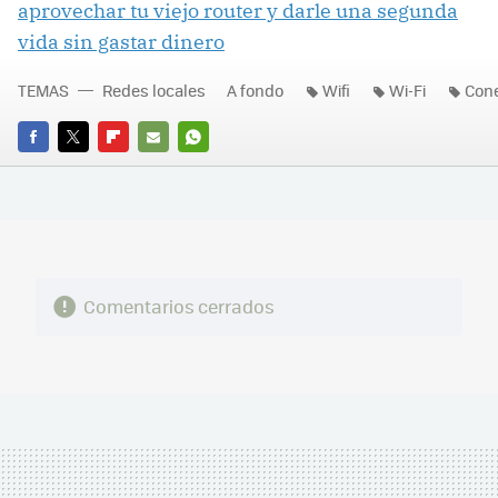
aprovechar tu viejo router y darle una segunda
vida sin gastar dinero
TEMAS
Redes locales
A fondo
Wifi
Wi-Fi
Cone
FACEBOOK
TWITTER
FLIPBOARD
E-
WHATSAPP
MAIL
Comentarios cerrados