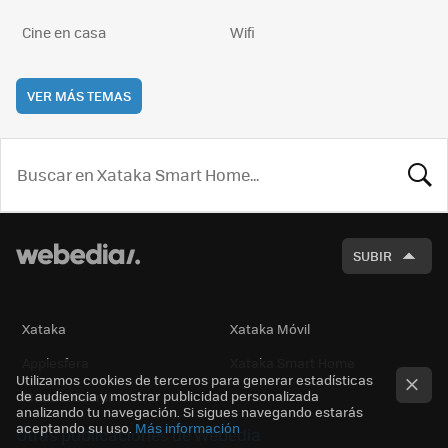
Cine en casa
Wifi
VER MÁS TEMAS
BUSCA
SUBIR
Xataka
Xataka Móvil
Applesfera
Xataka Smart Home
Utilizamos cookies de terceros para generar estadísticas
de audiencia y mostrar publicidad personalizada
Mundo Xiaomi
analizando tu navegación. Si sigues navegando estarás
aceptando su uso.
Más información
Otras publicaciones de Webedia