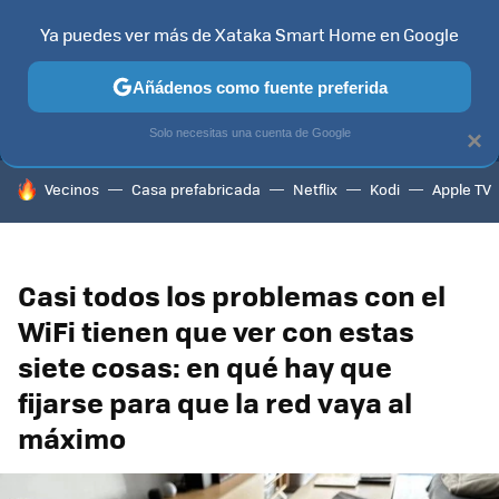
Ya puedes ver más de Xataka Smart Home en Google
MENÚ
NUEVO
Añádenos como fuente preferida
TELEVISORES
CONTENIDOS SMART TV
SELECCIÓN
HOG
Solo necesitas una cuenta de Google
×
HOY SE HABLA DE
Vecinos
Casa prefabricada
Netflix
Kodi
Apple TV
Casi todos los problemas con el
WiFi tienen que ver con estas
siete cosas: en qué hay que
fijarse para que la red vaya al
máximo