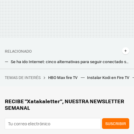
RELACIONADO
Se ha ido Internet: cinco alternativas para seguir conectado sin usar el router
Conectar tu Smart TV por cable tiene un problema que nadie te cuenta (pero debería darte igual)
TEMAS DE INTERÉS
HBO Max fire TV
Instalar Kodi en Fire TV
Creíamos que farmear minerales era algo muy nuestro. Una cueva en la Vall de Núria demuestra que ya lo hacíamos 7.000 años antes de Minecraft
Digi empieza a instalar a más clientes su router más potente con WiFi 7 y estos son los requisitos. Hay letra pequeña
Movistar ya ofrece su router WiFi 7: qué mejora, cuánto cuesta y cuándo merece la pena pagar por él
RECIBE "Xatakaletter", NUESTRA NEWSLETTER
SEMANAL
SUSCRIBIR