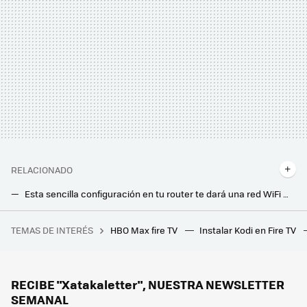
RELACIONADO
Esta sencilla configuración en tu router te dará una red WiFi más segura
Amazon completa su línea de routers Wi-Fi 7 con enormes velocidades y compatibilidad con redes malladas: todo sobre los Eero 7
TEMAS DE INTERÉS
HBO Max fire TV
Instalar Kodi en Fire TV
WhatsApp se actualiza incorporando una de las novedades más esperadas: el círculo azul ya está disponible en iOS y Android
Con tanta lluvia y viento he sufrido daños en casa: cómo saber a quién reclamar y qué tener en cuenta al hacerlo
Qué podemos conectar a una regleta de forma segura y qué puede ser muy peligroso
RECIBE "Xatakaletter", NUESTRA NEWSLETTER
SEMANAL