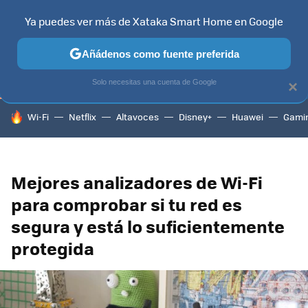
Ya puedes ver más de Xataka Smart Home en Google
TELEVISORES
CONTENIDOS SMART TV
SELECCIÓN
HOG
Añádenos como fuente preferida
Solo necesitas una cuenta de Google
×
HOY SE HABLA DE
Wi-Fi
Netflix
Altavoces
Disney+
Huawei
Gami
Mejores analizadores de Wi-Fi
para comprobar si tu red es
segura y está lo suficientemente
protegida