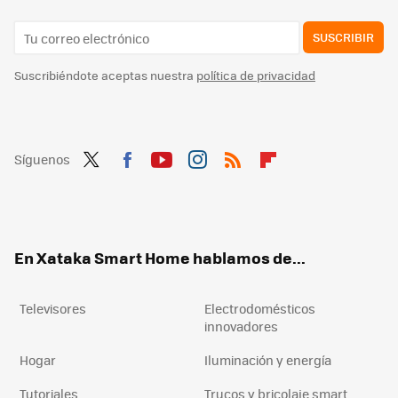
SUSCRIBIR
Suscribiéndote aceptas nuestra
política de privacidad
Síguenos
Twit
Fac
You
Inst
RSS
Flip
ter
ebo
tub
agr
boa
ok
e
am
rd
En Xataka Smart Home hablamos de...
Televisores
Electrodomésticos
innovadores
Hogar
Iluminación y energía
Tutoriales
Trucos y bricolaje smart