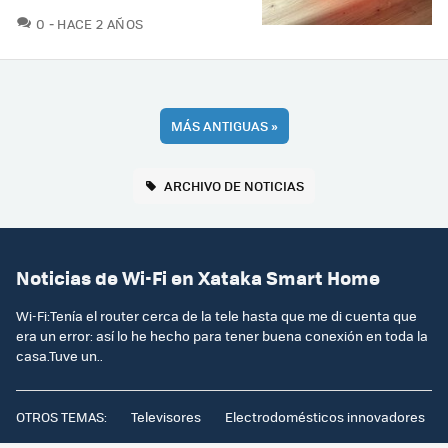
COMENTARIOS
0
HACE 2 AÑOS
MÁS ANTIGUAS
»
ARCHIVO DE NOTICIAS
Noticias de Wi-Fi en Xataka Smart Home
Wi-Fi:Tenía el router cerca de la tele hasta que me di cuenta que
era un error: así lo he hecho para tener buena conexión en toda la
casa.Tuve un..
OTROS TEMAS:
Televisores
Electrodomésticos innovadores