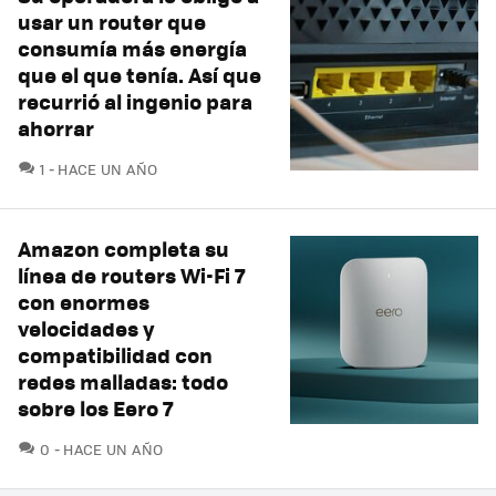
usar un router que
consumía más energía
que el que tenía. Así que
recurrió al ingenio para
ahorrar
COMENTARIOS
1
HACE UN AÑO
Amazon completa su
línea de routers Wi-Fi 7
con enormes
velocidades y
compatibilidad con
redes malladas: todo
sobre los Eero 7
COMENTARIOS
0
HACE UN AÑO