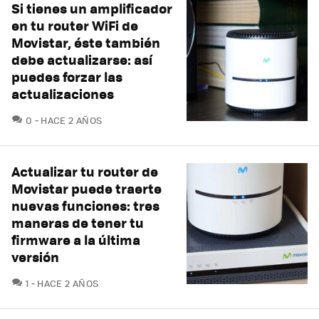
Si tienes un amplificador
en tu router WiFi de
Movistar, éste también
debe actualizarse: así
puedes forzar las
actualizaciones
COMENTARIOS
0
HACE 2 AÑOS
Actualizar tu router de
Movistar puede traerte
nuevas funciones: tres
maneras de tener tu
firmware a la última
versión
COMENTARIOS
1
HACE 2 AÑOS