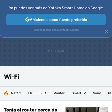
Ya puedes ver más de Xataka Smart Home en Google
TELEVISORES
CONTENIDOS SMART TV
SELECCIÓN
HOG
Añádenos como fuente preferida
Solo necesitas una cuenta de Google
×
Wi-Fi
HOY SE HABLA DE
Netflix
LG
IKEA
Router
Smart TV
Sony
P
Tenía el router cerca de