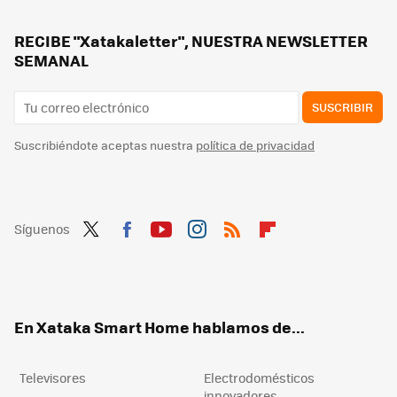
RECIBE "Xatakaletter", NUESTRA NEWSLETTER
SEMANAL
SUSCRIBIR
Suscribiéndote aceptas nuestra
política de privacidad
Síguenos
Twit
Fac
You
Inst
RSS
Flip
ter
ebo
tub
agr
boa
ok
e
am
rd
En Xataka Smart Home hablamos de...
Televisores
Electrodomésticos
innovadores