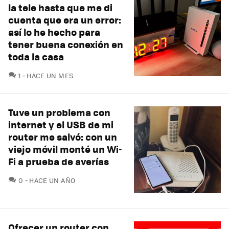
la tele hasta que me di
cuenta que era un error:
así lo he hecho para
tener buena conexión en
toda la casa
COMENTARIOS
1
HACE UN MES
Tuve un problema con
internet y el USB de mi
router me salvó: con un
viejo móvil monté un Wi-
Fi a prueba de averías
COMENTARIOS
0
HACE UN AÑO
Ofrecer un router con