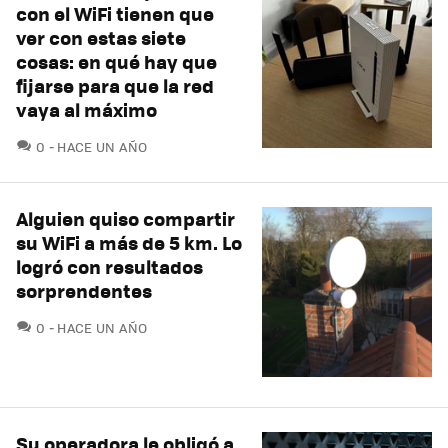
con el WiFi tienen que
ver con estas siete
cosas: en qué hay que
fijarse para que la red
vaya al máximo
COMENTARIOS
0
HACE UN AÑO
Alguien quiso compartir
su WiFi a más de 5 km. Lo
logró con resultados
sorprendentes
COMENTARIOS
0
HACE UN AÑO
Su operadora le obligó a