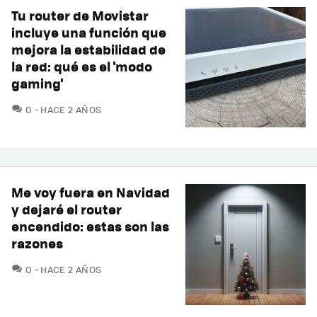
Tu router de Movistar
incluye una función que
mejora la estabilidad de
la red: qué es el 'modo
gaming'
COMENTARIOS
0
HACE 2 AÑOS
Me voy fuera en Navidad
y dejaré el router
encendido: estas son las
razones
COMENTARIOS
0
HACE 2 AÑOS