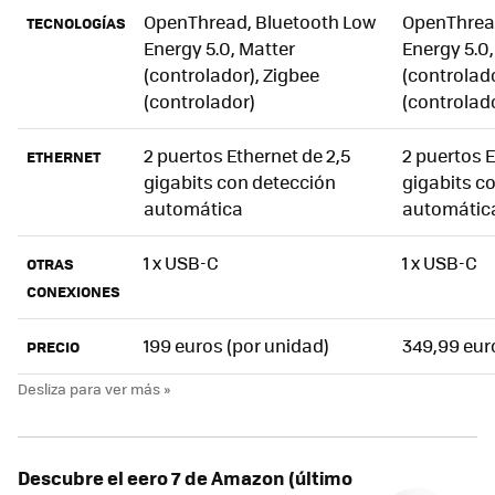
OpenThread, Bluetooth Low
OpenThread
TECNOLOGÍAS
Energy 5.0, Matter
Energy 5.0,
(controlador), Zigbee
(controlado
(controlador)
(controlad
2 puertos Ethernet de 2,5
2 puertos E
ETHERNET
gigabits con detección
gigabits c
automática
automátic
1 x USB-C
1 x USB-C
OTRAS
CONEXIONES
199 euros (por unidad)
349,99 eur
PRECIO
Descubre el eero 7 de Amazon (último