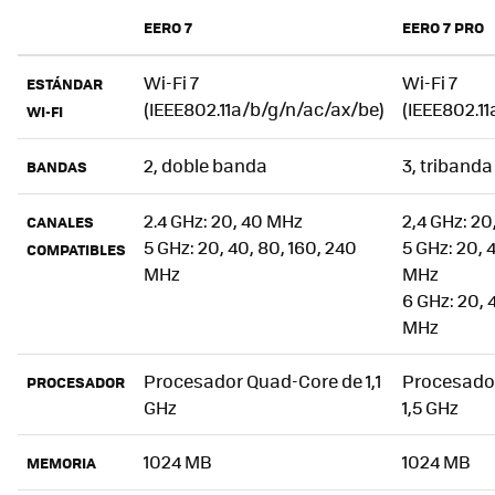
Precio y disponibilidad
EERO 7
EERO 7 PRO
Wi-Fi 7
Wi-Fi 7
ESTÁNDAR
(IEEE802.11a/b/g/n/ac/ax/be)
(IEEE802.1
WI-FI
2, doble banda
3, tribanda
BANDAS
2.4 GHz: 20, 40 MHz
2,4 GHz: 20
CANALES
5 GHz: 20, 40, 80, 160, 240
5 GHz: 20, 
COMPATIBLES
MHz
MHz
6 GHz: 20, 
MHz
Procesador Quad-Core de 1,1
Procesado
PROCESADOR
GHz
1,5 GHz
1024 MB
1024 MB
MEMORIA