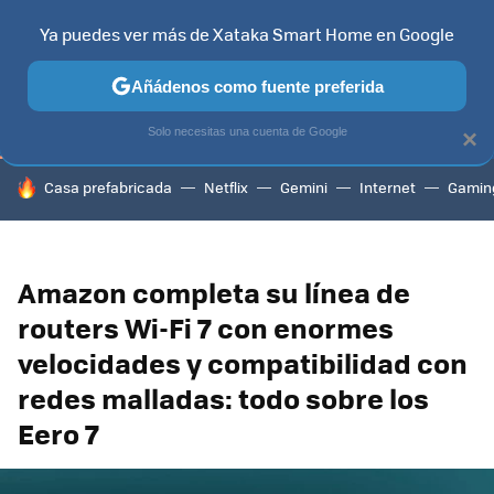
Ya puedes ver más de Xataka Smart Home en Google
TELEVISORES
CONTENIDOS SMART TV
SELECCIÓN
HOG
Añádenos como fuente preferida
Solo necesitas una cuenta de Google
×
HOY SE HABLA DE
Casa prefabricada
Netflix
Gemini
Internet
Gamin
Amazon completa su línea de
routers Wi-Fi 7 con enormes
velocidades y compatibilidad con
redes malladas: todo sobre los
Eero 7