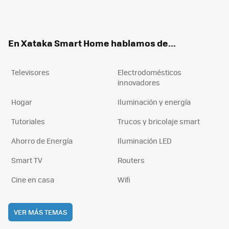
Twit
Fac
You
Inst
RSS
Flip
ter
ebo
tub
agr
boa
ok
e
am
rd
En Xataka Smart Home hablamos de...
Televisores
Electrodomésticos
innovadores
Hogar
Iluminación y energía
Tutoriales
Trucos y bricolaje smart
Ahorro de Energía
Iluminación LED
Smart TV
Routers
Cine en casa
Wifi
VER MÁS TEMAS