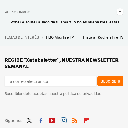
RELACIONADO
Poner el router al lado de tu smart TV no es buena idea: estas son las razones
Cómo conectarte a (casi) cualquier red WiFi sin tener contraseña
TEMAS DE INTERÉS
HBO Max fire TV
Instalar Kodi en Fire TV
Estamos cada vez más cerca de tener un ‘Bizum europeo’. La clave está en la interconexión entre plataformas
Movistar jubila su viejo router HGU. Ya instala el modelo con WiFi 6 en todas las tarifas que ofrece
Los bomberos advierten: hay que desenchufar este electrodoméstico después de usarlo. Puede incendiarse
RECIBE "Xatakaletter", NUESTRA NEWSLETTER
SEMANAL
SUSCRIBIR
Suscribiéndote aceptas nuestra
política de privacidad
Síguenos