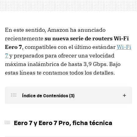
En este sentido, Amazon ha anunciado
recientemente
su nueva serie de routers Wi-Fi
Eero 7
, compatibles con el último estándar
Wi-Fi
7
y preparados para ofrecer una velocidad
máxima inalámbrica de hasta 3,9 Gbps. Bajo
estas líneas te contamos todos los detalles.
Índice de Contenidos (3)
Eero 7 y Eero 7 Pro, ficha técnica
Eero 7 y Eero 7 Pro, ficha técnica
Wi-Fi 7, tribanda y preparado para el futuro próximo
de las conexiones de red