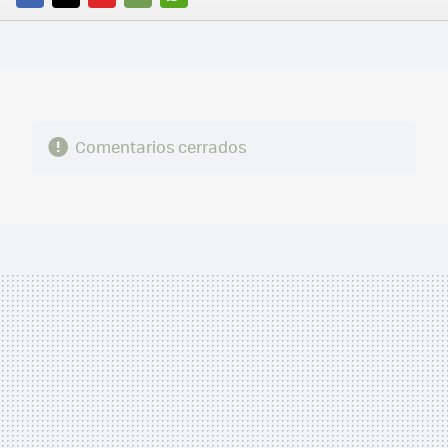
FACEBOOK
TWITTER
FLIPBOARD
E-
WHATSAPP
MAIL
Comentarios cerrados