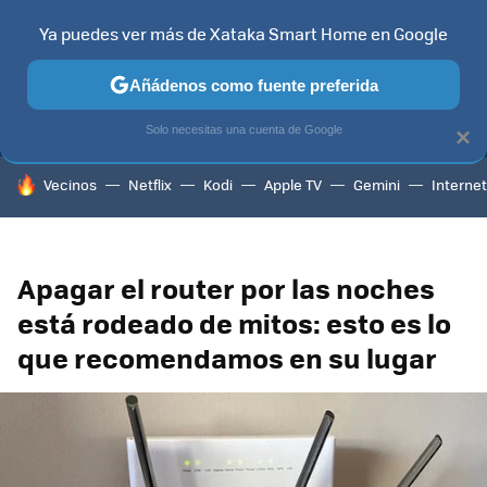
Ya puedes ver más de Xataka Smart Home en Google
MENÚ
NUEVO
Añádenos como fuente preferida
TELEVISORES
CONTENIDOS SMART TV
SELECCIÓN
HOG
Solo necesitas una cuenta de Google
×
HOY SE HABLA DE
Vecinos
Netflix
Kodi
Apple TV
Gemini
Internet
Apagar el router por las noches
está rodeado de mitos: esto es lo
que recomendamos en su lugar