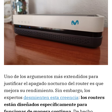
Evitas el estrés térmico del dispositivo
Evitas reconfiguraciones innecesarias
¿Cuándo sí tiene sentido apagar el router?
Recomendaciones para optimizar tu router sin
apagarlo
Uno de los argumentos más extendidos para
justificar el apagado nocturno del router es que
mejora su rendimiento. Sin embargo, los
expertos
desmienten esta creencia
:
los routers
están diseñados específicamente para
funcionar de manera continua
. De hecho,