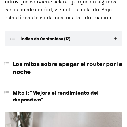
mitos
que conviene aclarar porque en algunos
casos puede ser útil, y en otros no tanto. Bajo
estas líneas te contamos toda la información.
Índice de Contenidos (12)
Los mitos sobre apagar el router por la noche
Los mitos sobre apagar el router por la
Mito 1: "Mejora el rendimiento del dispositivo"
noche
Mito 2: "El ahorro energético es significativo"
Mito 3: "Es más seguro frente a intrusos"
Mito 1: "Mejora el rendimiento del
Mito 4: "Es mejor para la salud"
dispositivo"
Por qué es mejor mantener el router encendido
Tu hogar inteligente seguirá funcionando
Actualizaciones automáticas nocturnas