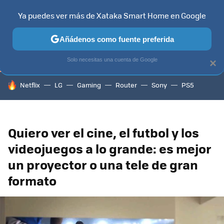
Ya puedes ver más de Xataka Smart Home en Google
TELEVISORES
CONTENIDOS SMART TV
SELECCIÓN
HOG
Añádenos como fuente preferida
Solo necesitas una cuenta de Google
×
HOY SE HABLA DE
Netflix
LG
Gaming
Router
Sony
PS5
Quiero ver el cine, el futbol y los
videojuegos a lo grande: es mejor
un proyector o una tele de gran
formato