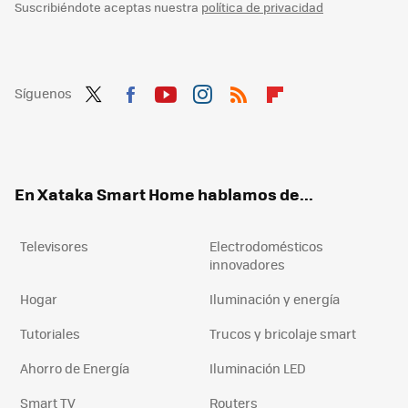
Suscribiéndote aceptas nuestra
política de privacidad
Síguenos
Twit
Fac
You
Inst
RSS
Flip
ter
ebo
tub
agr
boa
ok
e
am
rd
En Xataka Smart Home hablamos de...
Televisores
Electrodomésticos
innovadores
Hogar
Iluminación y energía
Tutoriales
Trucos y bricolaje smart
Ahorro de Energía
Iluminación LED
Smart TV
Routers