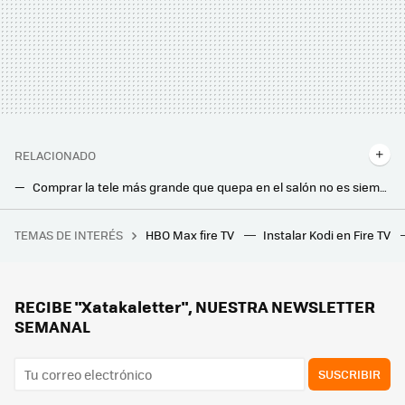
RELACIONADO
Comprar la tele más grande que quepa en el salón no es siempre la mejor opción. Estas son las soluciones que permite la tecnología
Usar un proyector portátil para montar un cine de verano parece ideal. Pero esto es lo que conviene tener en cuenta para no desilusionarse
TEMAS DE INTERÉS
HBO Max fire TV
Instalar Kodi en Fire TV
Este chiste de 'Los Simpson' que no entendí jamás esconde una increíble historia sobre la mayor decepción televisiva de la historia: el tesoro de Al Capone
Los nuevos proyectores láser portátiles de XGIMI quieren que puedas montarte una pantalla gigante en cualquier parte de la casa
Se acabó el grito del vecino cantando el gol antes de verlo en mi tele: así veré a España sin el temido retraso de emisión
RECIBE "Xatakaletter", NUESTRA NEWSLETTER
SEMANAL
SUSCRIBIR