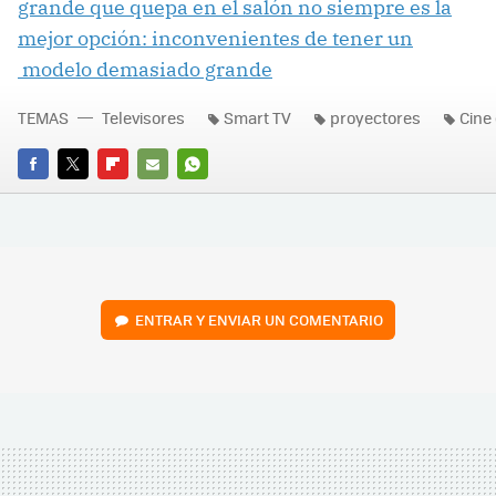
grande que quepa en el salón no siempre es la
mejor opción: inconvenientes de tener un
modelo demasiado grande
TEMAS
Televisores
Smart TV
proyectores
Cine
FACEBOOK
TWITTER
FLIPBOARD
E-
WHATSAPP
MAIL
ENTRAR Y ENVIAR UN COMENTARIO