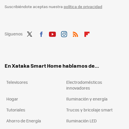
Suscribiéndote aceptas nuestra
política de privacidad
Síguenos
Twit
Fac
You
Inst
RSS
Flip
ter
ebo
tub
agr
boa
ok
e
am
rd
En Xataka Smart Home hablamos de...
Televisores
Electrodomésticos
innovadores
Hogar
Iluminación y energía
Tutoriales
Trucos y bricolaje smart
Ahorro de Energía
Iluminación LED