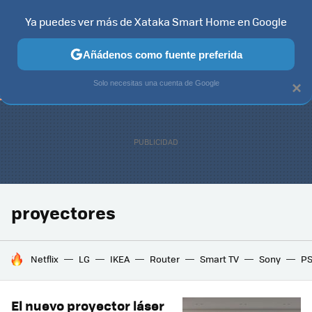
Ya puedes ver más de Xataka Smart Home en Google
TELEVISORES
CONTENIDOS SMART TV
SELECCIÓN
HOG
Añádenos como fuente preferida
Solo necesitas una cuenta de Google
×
proyectores
HOY SE HABLA DE
Netflix
LG
IKEA
Router
Smart TV
Sony
P
El nuevo proyector láser