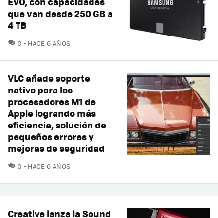
EVO, con capacidades
que van desde 250 GB a
4 TB
COMENTARIOS
0
HACE 6 AÑOS
VLC añade soporte
nativo para los
procesadores M1 de
Apple logrando más
eficiencia, solución de
pequeños errores y
mejoras de seguridad
COMENTARIOS
0
HACE 6 AÑOS
Creative lanza la Sound