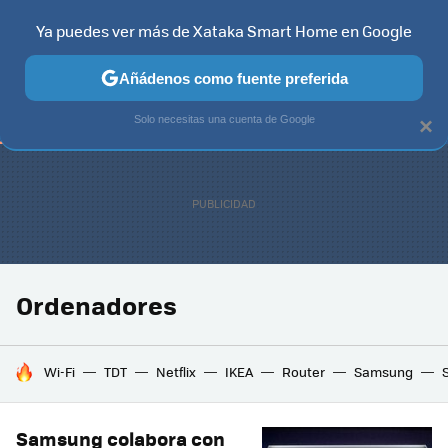
Ya puedes ver más de Xataka Smart Home en Google
TELEVISORES
CONTENIDOS SMART TV
SELECCIÓN
HOG
Añádenos como fuente preferida
Solo necesitas una cuenta de Google
×
Ordenadores
HOY SE HABLA DE
Wi-Fi
TDT
Netflix
IKEA
Router
Samsung
Samsung colabora con