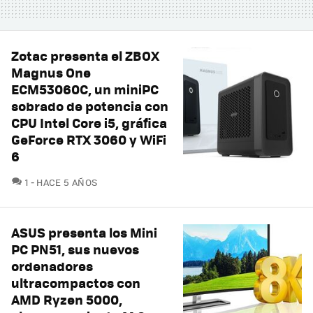
Zotac presenta el ZBOX
Magnus One
ECM53060C, un miniPC
sobrado de potencia con
CPU Intel Core i5, gráfica
GeForce RTX 3060 y WiFi
6
COMENTARIOS
1
HACE 5 AÑOS
ASUS presenta los Mini
PC PN51, sus nuevos
ordenadores
ultracompactos con
AMD Ryzen 5000,