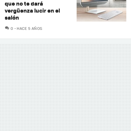
que no te dará
vergüenza lucir en el
salón
COMENTARIOS
0
HACE 5 AÑOS