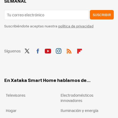
SEMANAL
SUSCRIBIR
Suscribiéndote aceptas nuestra
política de privacidad
Síguenos
Twit
Fac
You
Inst
RSS
Flip
ter
ebo
tub
agr
boa
ok
e
am
rd
En Xataka Smart Home hablamos de...
Televisores
Electrodomésticos
innovadores
Hogar
Iluminación y energía