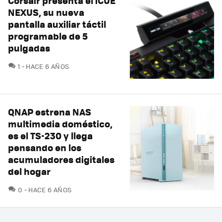
Corsair presenta el iCUE
NEXUS, su nueva
pantalla auxiliar táctil
programable de 5
pulgadas
COMENTARIOS
1
HACE 6 AÑOS
QNAP estrena NAS
multimedia doméstico,
es el TS-230 y llega
pensando en los
acumuladores digitales
del hogar
COMENTARIOS
0
HACE 6 AÑOS