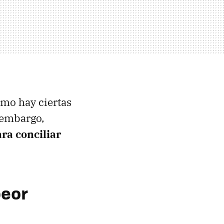
mo hay ciertas
n embargo,
ra conciliar
peor