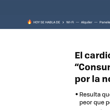
HOY SE HABLA DE
Wi-Fi
Alquiler
Panele
El cardi
“Consum
por la 
Resulta que
peor que p