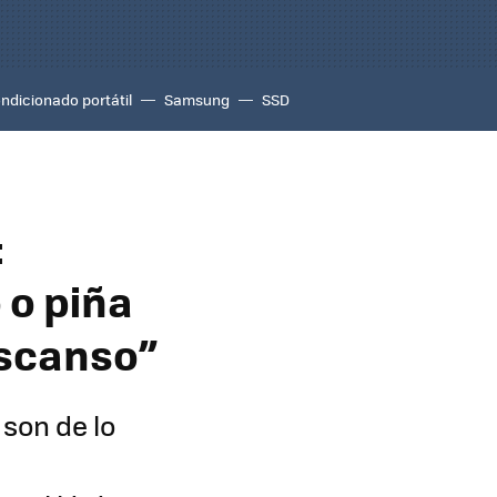
ondicionado portátil
Samsung
SSD
:
 o piña
escanso”
 son de lo