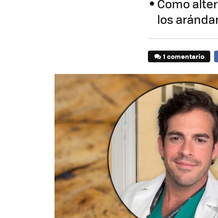
Como altern
los aránda
1 comentario