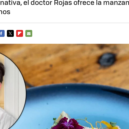
ativa, el doctor Rojas ofrece la manzana
nos
FACEBOOK
TWITTER
FLIPBOARD
E-
MAIL