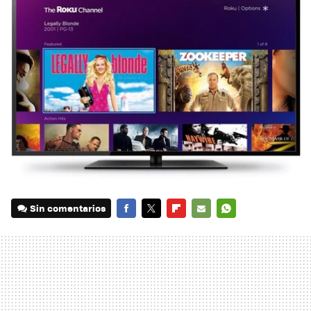
Sin comentarios
FACEBOOK
TWITTER
FLIPBOARD
E-
WHATSAPP
MAIL