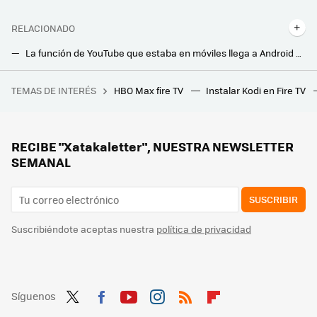
RELACIONADO
La función de YouTube que estaba en móviles llega a Android TV y Google TV. Así puedes usarla en tu tele y en el Chromecast
Tres ajustes de Alexa sin los que no puedo vivir. Sin ellos me ponía de los nervios
TEMAS DE INTERÉS
HBO Max fire TV
Instalar Kodi en Fire TV
Estamos cada vez más cerca de tener un ‘Bizum europeo’. La clave está en la interconexión entre plataformas
RECIBE "Xatakaletter", NUESTRA NEWSLETTER
SEMANAL
SUSCRIBIR
Suscribiéndote aceptas nuestra
política de privacidad
Síguenos
Twit
Fac
You
Inst
RSS
Flip