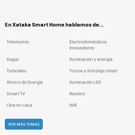
ter
ebo
tub
agr
boa
ok
e
am
rd
En Xataka Smart Home hablamos de...
Televisores
Electrodomésticos
innovadores
Hogar
Iluminación y energía
Tutoriales
Trucos y bricolaje smart
Ahorro de Energía
Iluminación LED
Smart TV
Routers
Cine en casa
Wifi
VER MÁS TEMAS