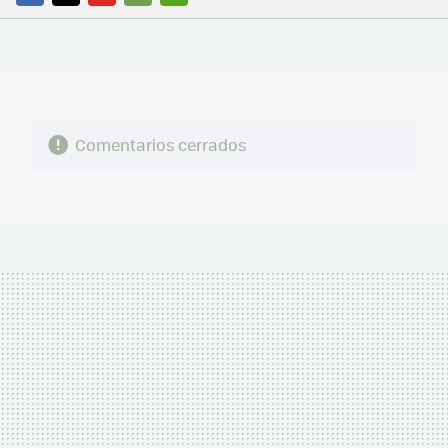
FACEBOOK
TWITTER
FLIPBOARD
E-
WHATSAPP
MAIL
Comentarios cerrados