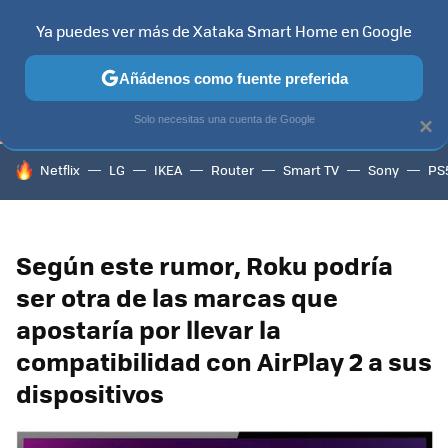
Ya puedes ver más de Xataka Smart Home en Google
TELEVISORES
CONTENIDOS SMART TV
SELECCIÓN
HOG
Añádenos como fuente preferida
Solo necesitas una cuenta de Google
×
HOY SE HABLA DE
Netflix
LG
IKEA
Router
Smart TV
Sony
PS
Según este rumor, Roku podría
ser otra de las marcas que
apostaría por llevar la
compatibilidad con AirPlay 2 a sus
dispositivos