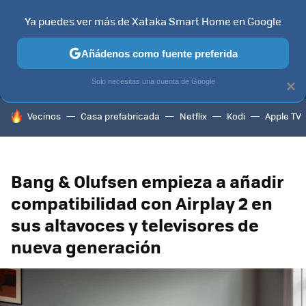
Ya puedes ver más de Xataka Smart Home en Google
MENÚ
NUEVO
Añádenos como fuente preferida
TELEVISORES
CONTENIDOS SMART TV
SELECCIÓN
HOG
Solo necesitas una cuenta de Google
×
HOY SE HABLA DE
Vecinos
Casa prefabricada
Netflix
Kodi
Apple TV
Bang & Olufsen empieza a añadir
compatibilidad con Airplay 2 en
sus altavoces y televisores de
nueva generación