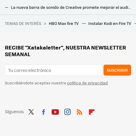
La nueva barra de sonido de Creative promete mejorar el audio de las teles pequeñas: compacta, con luces LED y hasta 60 W de potencia
La mejor barra de Sonos ya está aquí: así es Arc Ultra, con 14 drivers y capacidad para renderizar Dolby Atmos 9.1.4
TEMAS DE INTERÉS
HBO Max fire TV
Instalar Kodi en Fire TV
28 autoras para informarse y reflexionar sobre videojuegos
Si tienes estas películas en DVD, posiblemente ya no te funcionen: millones de copias han quedado afectadas por el 'laser rot'
RECIBE "Xatakaletter", NUESTRA NEWSLETTER
SEMANAL
SUSCRIBIR
Suscribiéndote aceptas nuestra
política de privacidad
Síguenos
Twit
Fac
You
Inst
RSS
Flip
ter
ebo
tub
agr
boa