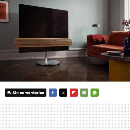
Sin comentarios
FACEBOOK
TWITTER
FLIPBOARD
E-
WHATSAPP
MAIL