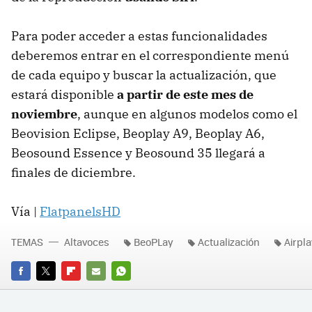
Para poder acceder a estas funcionalidades
deberemos entrar en el correspondiente menú
de cada equipo y buscar la actualización, que
estará disponible
a partir de este mes de
noviembre
, aunque en algunos modelos como el
Beovision Eclipse, Beoplay A9, Beoplay A6,
Beosound Essence y Beosound 35 llegará a
finales de diciembre.
Vía |
FlatpanelsHD
TEMAS
Altavoces
BeoPLay
Actualización
Airpla
FACEBOOK
TWITTER
FLIPBOARD
E-
WHATSAPP
MAIL