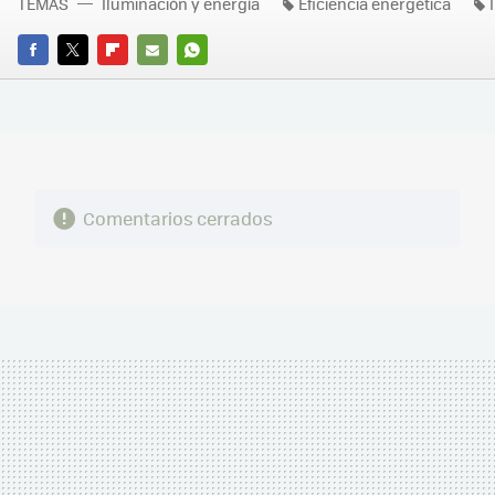
TEMAS
Iluminación y energía
Eficiencia energética
FACEBOOK
TWITTER
FLIPBOARD
E-
WHATSAPP
MAIL
Comentarios cerrados