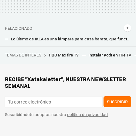
RELACIONADO
Lo último de IKEA es una lámpara para casa barata, que funciona sin electricidad y que además se enciende sola
IKEA tiene la solución para iluminar pasillos oscuros. Es una luminaria enorme que se controla con el WiFi de casa
TEMAS DE INTERÉS
HBO Max fire TV
Instalar Kodi en Fire TV
Windows 11, Black Myth Wukong y los ordenadores portátiles reinan en la última encuesta de Steam y confirman el cambio de tendencia
Si tienes una estufa de pellets es buen momento para empezar a comprar sacos: su precio es el más bajo en dos años
Los imanes de los frigoríficos no aumentan el consumo. Pero pueden causar un problema mayor, según Bosch
RECIBE "Xatakaletter", NUESTRA NEWSLETTER
SEMANAL
SUSCRIBIR
Suscribiéndote aceptas nuestra
política de privacidad