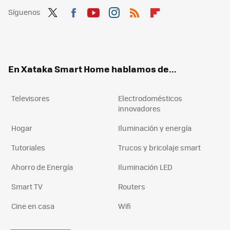
Síguenos
Twit
Fac
You
Inst
RSS
Flip
ter
ebo
tub
agr
boa
ok
e
am
rd
En Xataka Smart Home hablamos de...
Televisores
Electrodomésticos
innovadores
Hogar
Iluminación y energía
Tutoriales
Trucos y bricolaje smart
Ahorro de Energía
Iluminación LED
Smart TV
Routers
Cine en casa
Wifi