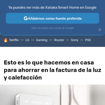
Ya puedes ver más de Xataka Smart Home en Google
TELEVISORES
CONTENIDOS SMART TV
SELECCIÓN
HOG
Añádenos como fuente preferida
Solo necesitas una cuenta de Google
×
HOY SE HABLA DE
Netflix
LG
Gaming
Router
Sony
PS5
Esto es lo que hacemos en casa
para ahorrar en la factura de la luz
y calefacción