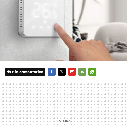
Sin comentarios
FACEBOOK
TWITTER
FLIPBOARD
E-
WHATSAPP
MAIL