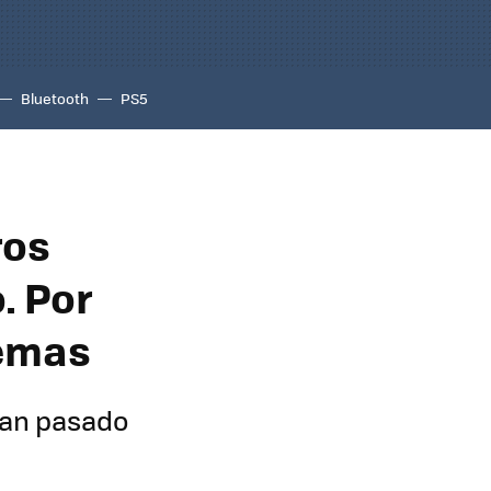
Bluetooth
PS5
ros
. Por
lemas
 han pasado