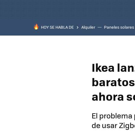
HOY SE HABLA DE
Alquiler
Paneles solares
Ikea la
baratos
ahora s
El problema 
de usar Zigb