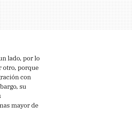
un lado, por lo
r otro, porque
egración con
mbargo, su
s
emas mayor de