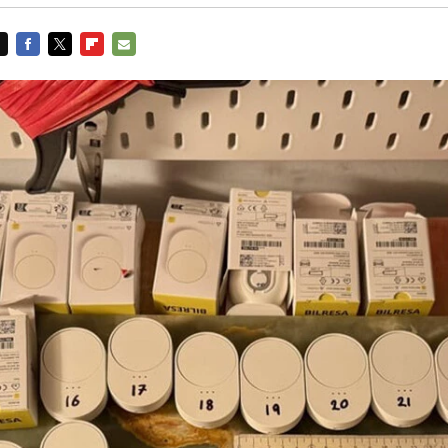
FACEBOOK
TWITTER
FLIPBOARD
E-
MAIL