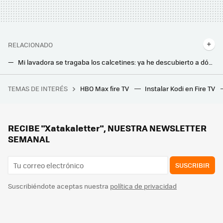
RELACIONADO
Mi lavadora se tragaba los calcetines: ya he descubierto a dónde van a parar
Que la lavadora funcione mejor y durante más tiempo tiene un truco: abrir la tapadera que hay en la parte inferior
TEMAS DE INTERÉS
HBO Max fire TV
Instalar Kodi en Fire TV
"Lo está causando el propio océano": el mayor experto mundial en la Corriente del Golfo tiene una mala noticia sobre el corazón del Atlántico
Mi fontanero me recomendó hacer esto una vez a la semana para evitar que las tuberías de casa huelan mal. Y funciona
Elegí mal el toldo por un detalle que pasé por alto: la orientación de la terraza
RECIBE "Xatakaletter", NUESTRA NEWSLETTER
SEMANAL
SUSCRIBIR
Suscribiéndote aceptas nuestra
política de privacidad