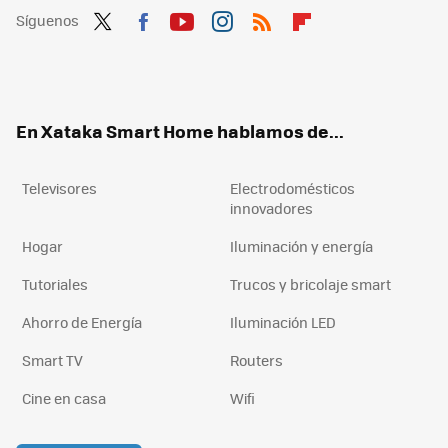
Síguenos
Twit
Fac
You
Inst
RSS
Flip
ter
ebo
tub
agr
boa
ok
e
am
rd
En Xataka Smart Home hablamos de...
Televisores
Electrodomésticos
innovadores
Hogar
Iluminación y energía
Tutoriales
Trucos y bricolaje smart
Ahorro de Energía
Iluminación LED
Smart TV
Routers
Cine en casa
Wifi