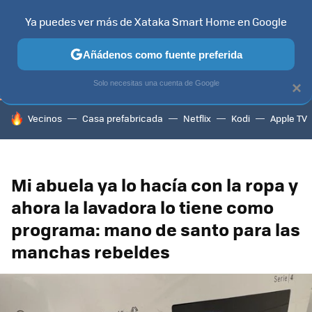
Ya puedes ver más de Xataka Smart Home en Google
TELEVISORES
CONTENIDOS SMART TV
SELECCIÓN
HOG
Añádenos como fuente preferida
Solo necesitas una cuenta de Google
×
HOY SE HABLA DE
Vecinos
Casa prefabricada
Netflix
Kodi
Apple TV
Mi abuela ya lo hacía con la ropa y
ahora la lavadora lo tiene como
programa: mano de santo para las
manchas rebeldes