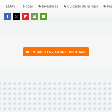
TEMAS
Hogar
lavadoras
Cuidado de la ropa
hi
FACEBOOK
TWITTER
FLIPBOARD
E-
WHATSAPP
MAIL
ENTRAR Y ENVIAR UN COMENTARIO