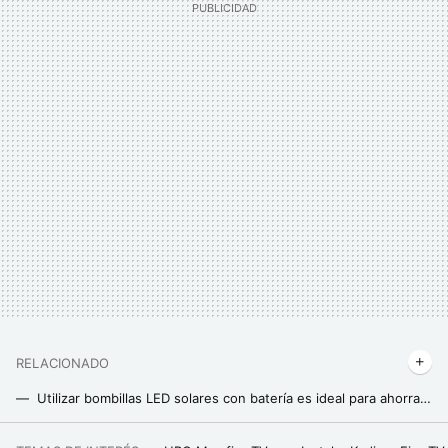
RELACIONADO
Utilizar bombillas LED solares con batería es ideal para ahorrar en la factura de la luz: consejos de uso y modelos recomendados
Para iluminar la casa no hacen falta cables ni lámparas. Así se instalan los rodapiés con LED