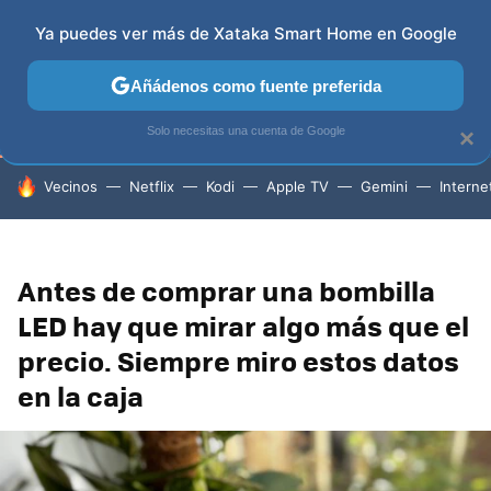
Ya puedes ver más de Xataka Smart Home en Google
TELEVISORES
CONTENIDOS SMART TV
SELECCIÓN
Añádenos como fuente preferida
Solo necesitas una cuenta de Google
×
HOY SE HABLA DE
Vecinos
Netflix
Kodi
Apple TV
Gemini
Interne
Antes de comprar una bombilla
LED hay que mirar algo más que el
precio. Siempre miro estos datos
en la caja