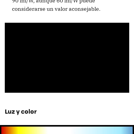
90 lm/W, aunque 60 lm/W puede
considerarse un valor aconsejable.
Luz y color