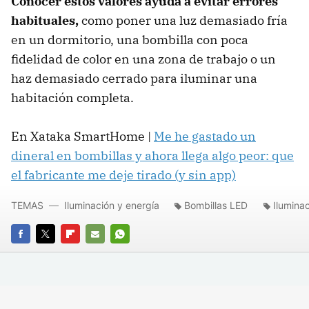
Conocer estos valores ayuda a evitar errores
habituales,
como poner una luz demasiado fría
en un dormitorio, una bombilla con poca
fidelidad de color en una zona de trabajo o un
haz demasiado cerrado para iluminar una
habitación completa.
En Xataka SmartHome |
Me he gastado un
dineral en bombillas y ahora llega algo peor: que
el fabricante me deje tirado (y sin app)
TEMAS
Iluminación y energía
Bombillas LED
Ilumina
FACEBOOK
TWITTER
FLIPBOARD
E-
WHATSAPP
MAIL