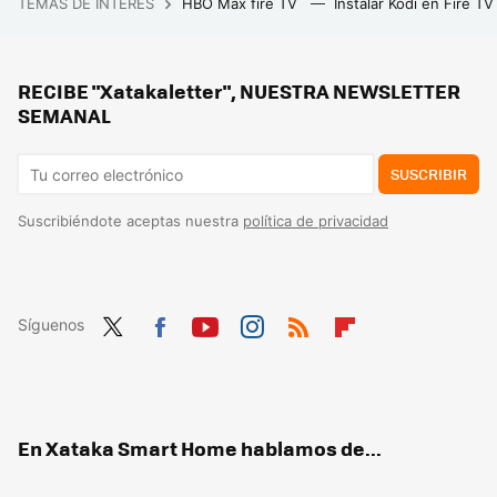
TEMAS DE INTERÉS
HBO Max fire TV
Instalar Kodi en Fire T
El jefe de una empresa, de 22 años, exigía 80 horas semanales a sus empleados: "No ofrecemos equilibrio entre vida laboral y personal"
Antes tiraba las cáscaras de pistacho, pero ahora me he dado cuenta de que son un tesoro para mis plantas
RECIBE "Xatakaletter", NUESTRA NEWSLETTER
Las lavadoras tienen una función muy desconocida e indispensable: evita que huela mal y hace que funcione como el primer día
SEMANAL
SUSCRIBIR
Suscribiéndote aceptas nuestra
política de privacidad
Síguenos
Twit
Fac
You
Inst
RSS
Flip
ter
ebo
tub
agr
boa
ok
e
am
rd
En Xataka Smart Home hablamos de...