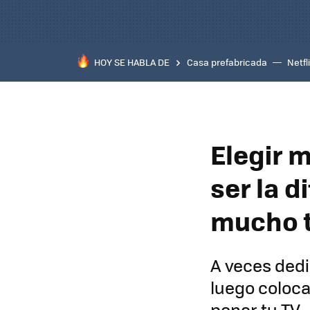
HOY SE HABLA DE
Casa prefabricada
Netfl
Elegir 
ser la d
mucho t
A veces dedi
luego coloca
poner tu TV