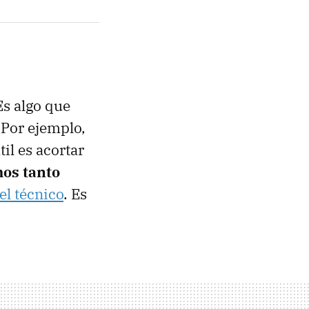
Es algo que
 Por ejemplo,
il es acortar
mos tanto
el técnico
. Es