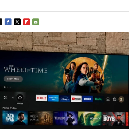
FACEBOOK
TWITTER
FLIPBOARD
E-
MAIL