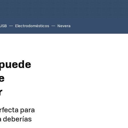
USB
Electrodomésticos
Nevera
 puede
e
r
rfecta para
a deberías