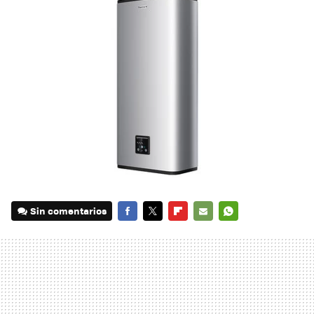
Sin comentarios
FACEBOOK
TWITTER
FLIPBOARD
E-
WHATSAPP
MAIL