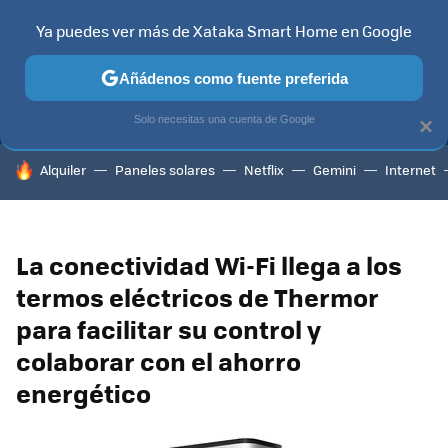
Ya puedes ver más de Xataka Smart Home en Google
MENÚ
NUEVO
Añádenos como fuente preferida
TELEVISORES
CONTENIDOS SMART TV
SELECCIÓN
HOG
Solo necesitas una cuenta de Google
×
HOY SE HABLA DE
Alquiler
Paneles solares
Netflix
Gemini
Internet
La conectividad Wi-Fi llega a los
termos eléctricos de Thermor
para facilitar su control y
colaborar con el ahorro
energético