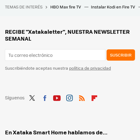
Usar la campana de la cocina para combatir las alergias al polen, polvo y ácaros: esto conviene tener en cuenta
TEMAS DE INTERÉS
HBO Max fire TV
Instalar Kodi en Fire TV
La gran mentira del "go woke, go broke". Ni 'The Acolyte' se ha cancelado por tener brujas lesbianas ni el Universo Cinematográfico de Marvel está de capa caída por la diversidad
Estos son los alimentos que nunca debes guardar en el congelador
Los cambios en el Bono Social Eléctrico y Térmico que hay que conocer si eres o quieres ser beneficiario
RECIBE "Xatakaletter", NUESTRA NEWSLETTER
SEMANAL
SUSCRIBIR
Suscribiéndote aceptas nuestra
política de privacidad
Síguenos
Twit
Fac
You
Inst
RSS
Flip
ter
ebo
tub
agr
boa
ok
e
am
rd
En Xataka Smart Home hablamos de...