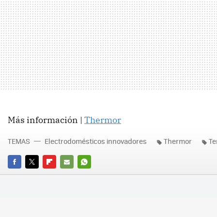
Más información |
Thermor
TEMAS
Electrodomésticos innovadores
Thermor
Te
FACEBOOK
TWITTER
FLIPBOARD
E-
WHATSAPP
MAIL