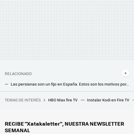
RELACIONADO
Las persianas son un fijo en España. Estos son los motivos por los que (casi) no se usan fuera de nuestras fronteras
España es diferente hasta para limpiar la casa. Estas son las manías más locas que tenemos para dejar el hogar como nuevo
TEMAS DE INTERÉS
HBO Max fire TV
Instalar Kodi en Fire TV
11 veces que Hollywood usó unas simples gafas para "afear" a sus estrellas
Ten el microondas alejado de estos lugares de la cocina: ocho sitios que debes evitar
Estas son las razones por las que tus bombillas LED se quedan encendidas a pesar de haberle dado al interruptor
RECIBE "Xatakaletter", NUESTRA NEWSLETTER
SEMANAL