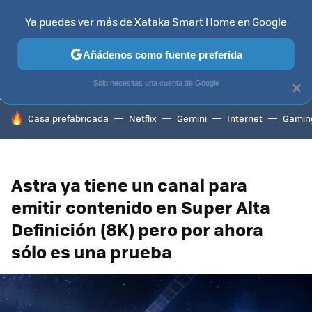
Ya puedes ver más de Xataka Smart Home en Google
TELEVISORES
CONTENIDOS SMART TV
SELECCIÓN
HOG
Añádenos como fuente preferida
Solo necesitas una cuenta de Google
×
HOY SE HABLA DE
Casa prefabricada
Netflix
Gemini
Internet
Gamin
Astra ya tiene un canal para
emitir contenido en Super Alta
Definición (8K) pero por ahora
sólo es una prueba