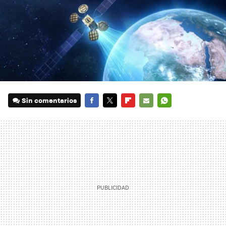
Sin comentarios
FACEBOOK
TWITTER
FLIPBOARD
E-
WHATSAPP
MAIL