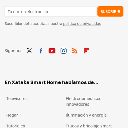
SUSCRIBIR
Suscribiéndote aceptas nuestra
política de privacidad
Síguenos
Twit
Fac
You
Inst
RSS
Flip
ter
ebo
tub
agr
boa
ok
e
am
rd
En Xataka Smart Home hablamos de...
Televisores
Electrodomésticos
innovadores
Hogar
Iluminación y energía
Tutoriales
Trucos y bricolaje smart