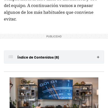
del equipo. A continuación vamos a repasar
algunos de los más habituales que conviene
evitar.
Índice de Contenidos (6)
Mezclar altavoces "buenos" con "malos"
Colocar el subwoofer muy separado de los altavoces
frontales
Comprar altavoces demasiado pequeños porque "se
encargará el subwoofer"