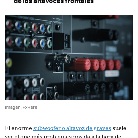
de los altavoces frontales
Imagen: PxHere
El enorme
subwoofer o altavoz de graves
suele
ser el que más problemas nos da a la hora de