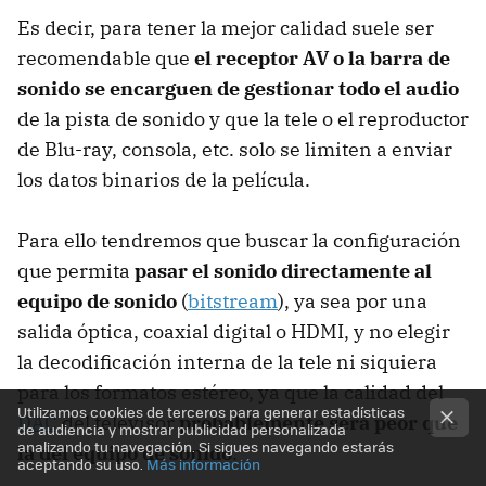
Es decir, para tener la mejor calidad suele ser
recomendable que
el receptor AV o la barra de
sonido se encarguen de gestionar todo el audio
de la pista de sonido y que la tele o el reproductor
de Blu-ray, consola, etc. solo se limiten a enviar
los datos binarios de la película.
Para ello tendremos que buscar la configuración
que permita
pasar el sonido directamente al
equipo de sonido
(
bitstream
), ya sea por una
salida óptica, coaxial digital o HDMI, y no elegir
la decodificación interna de la tele ni siquiera
para los formatos estéreo, ya que la calidad del
Utilizamos cookies de terceros para generar estadísticas
DAC
del televisor
probablemente será peor que
de audiencia y mostrar publicidad personalizada
analizando tu navegación. Si sigues navegando estarás
la del equipo de sonido
.
aceptando su uso.
Más información