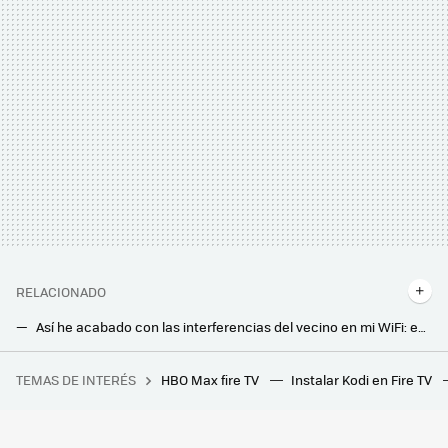
RELACIONADO
Así he acabado con las interferencias del vecino en mi WiFi: esto es lo que he cambiado en el router
He ampliado el alcance del WiFi en casa y lo he logrado sin gastar el dinero en un router nuevo. Solo he ajustado esta función
TEMAS DE INTERÉS
HBO Max fire TV
Instalar Kodi en Fire TV
Es oficial: el SEPE cambia las reglas para pedir el paro o subsidio por desempleo de forma telemática
Así puedes gastar menos en aire acondicionado si tienes ventanas correderas: los mejores trucos para sellarlas