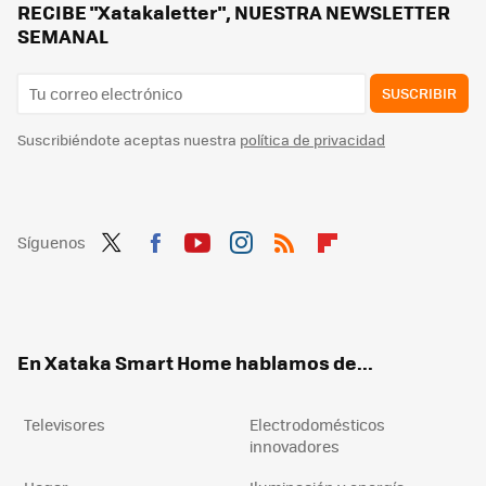
Tu salón está estropeando el sonido de tu tele y altavoces: así puedes evitarlo sin gastar un euro
RECIBE "Xatakaletter", NUESTRA NEWSLETTER
SEMANAL
SUSCRIBIR
Suscribiéndote aceptas nuestra
política de privacidad
Síguenos
Twit
Fac
You
Inst
RSS
Flip
ter
ebo
tub
agr
boa
ok
e
am
rd
En Xataka Smart Home hablamos de...
Televisores
Electrodomésticos
innovadores