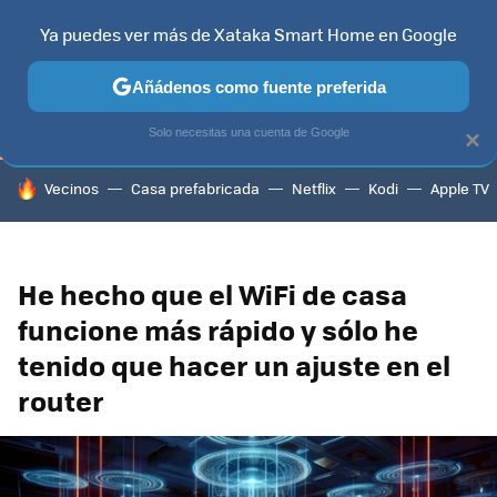
Ya puedes ver más de Xataka Smart Home en Google
TELEVISORES
CONTENIDOS SMART TV
SELECCIÓN
HOG
Añádenos como fuente preferida
Solo necesitas una cuenta de Google
×
HOY SE HABLA DE
Vecinos
Casa prefabricada
Netflix
Kodi
Apple TV
He hecho que el WiFi de casa
funcione más rápido y sólo he
tenido que hacer un ajuste en el
router