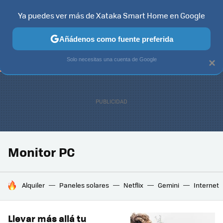
Ya puedes ver más de Xataka Smart Home en Google
TELEVISORES
CONTENIDOS SMART TV
SELECCIÓN
HOG
Añádenos como fuente preferida
Solo necesitas una cuenta de Google
×
Monitor PC
HOY SE HABLA DE
Alquiler
Paneles solares
Netflix
Gemini
Internet
Llevar más allá tu