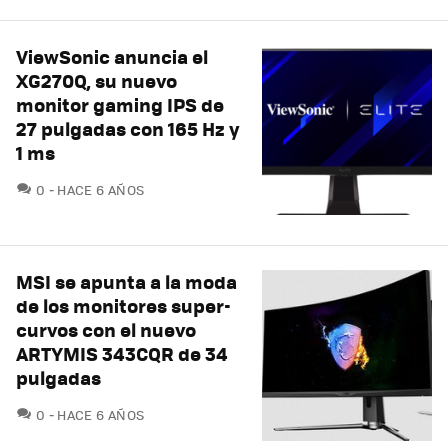
ViewSonic anuncia el
XG270Q, su nuevo
monitor gaming IPS de
27 pulgadas con 165 Hz y
1 ms
COMENTARIOS
0
HACE 6 AÑOS
MSI se apunta a la moda
de los monitores super-
curvos con el nuevo
ARTYMIS 343CQR de 34
pulgadas
COMENTARIOS
0
HACE 6 AÑOS