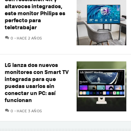
altavoces integrados,
este monitor Philips es
perfecto para
teletrabajar
COMENTARIOS
0
HACE 2 AÑOS
LG lanza dos nuevos
monitores con Smart TV
integrada para que
puedas usarlos sin
conectar un PC: así
funcionan
COMENTARIOS
0
HACE 3 AÑOS