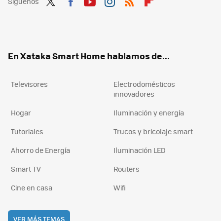
Síguenos
Twit
Fac
You
Inst
RSS
Flip
ter
ebo
tub
agr
boa
ok
e
am
rd
En Xataka Smart Home hablamos de...
Televisores
Electrodomésticos
innovadores
Hogar
Iluminación y energía
Tutoriales
Trucos y bricolaje smart
Ahorro de Energía
Iluminación LED
Smart TV
Routers
Cine en casa
Wifi
VER MÁS TEMAS