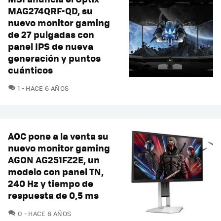
MAG274QRF-QD, su
nuevo monitor gaming
de 27 pulgadas con
panel IPS de nueva
generación y puntos
cuánticos
COMENTARIOS
1
HACE 6 AÑOS
AOC pone a la venta su
nuevo monitor gaming
AGON AG251FZ2E, un
modelo con panel TN,
240 Hz y tiempo de
respuesta de 0,5 ms
COMENTARIOS
0
HACE 6 AÑOS