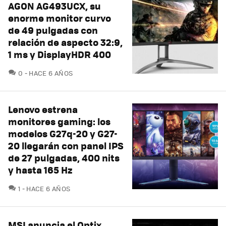
AGON AG493UCX, su
enorme monitor curvo
de 49 pulgadas con
relación de aspecto 32:9,
1 ms y DisplayHDR 400
COMENTARIOS
0
HACE 6 AÑOS
Lenovo estrena
monitores gaming: los
modelos G27q-20 y G27-
20 llegarán con panel IPS
de 27 pulgadas, 400 nits
y hasta 165 Hz
COMENTARIOS
1
HACE 6 AÑOS
MSI anuncia el Optix