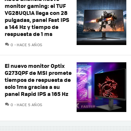
monitor gaming: el TUF
VG28UQL1A llega con 28
pulgadas, panel Fast IPS
a 144 Hz y tiempo de
respuesta de 1 ms
COMENTARIOS
0
HACE 5 AÑOS
El nuevo monitor Optix
G273QPF de MSI promete
tiempos de respuesta de
solo 1ms gracias a su
panel Rapid IPS a 165 Hz
COMENTARIOS
0
HACE 5 AÑOS