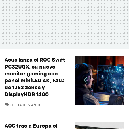
Asus lanza el ROG Swift
PG32UQX, su nuevo
monitor gaming con
panel miniLED 4K, FALD
de 1.152 zonas y
DisplayHDR 1400
COMENTARIOS
0
HACE 5 AÑOS
AOC trae a Europa el