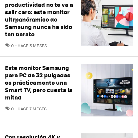
productividad no te va a
salir caro: este monitor
ultrpanóramico de
Samsung nunca ha sido
tan barato
COMENTARIOS
0
HACE 3 MESES
Este monitor Samsung
para PC de 32 pulgadas
es prácticamente una
Smart TV, pero cuesta la
mitad
COMENTARIOS
0
HACE 7 MESES
Con resolución 4K y