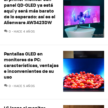
panel QD-OLED ya está
aquí y será más barato
de lo esperado: así es el
Alienware AW3423DW
COMENTARIOS
0
HACE 4 AÑOS
Pantallas OLED en
monitores de PC:
características, ventajas
e inconvenientes de su
uso
COMENTARIOS
0
HACE 5 AÑOS
LG lanza el monitor