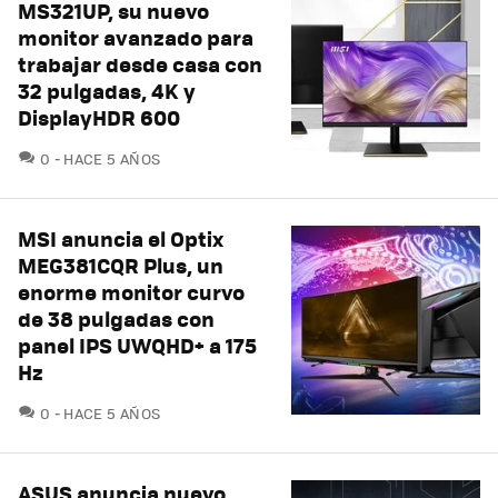
MS321UP, su nuevo
monitor avanzado para
trabajar desde casa con
32 pulgadas, 4K y
DisplayHDR 600
COMENTARIOS
0
HACE 5 AÑOS
MSI anuncia el Optix
MEG381CQR Plus, un
enorme monitor curvo
de 38 pulgadas con
panel IPS UWQHD+ a 175
Hz
COMENTARIOS
0
HACE 5 AÑOS
ASUS anuncia nuevo