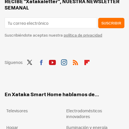
RECIBE "Xatakaletter", NUESTRA NEWSLETTER
SEMANAL
SUSCRIBIR
Suscribiéndote aceptas nuestra
política de privacidad
Síguenos
Twit
Fac
You
Inst
RSS
Flip
ter
ebo
tub
agr
boa
ok
e
am
rd
En Xataka Smart Home hablamos de...
Televisores
Electrodomésticos
innovadores
Hogar
Iluminación y energía