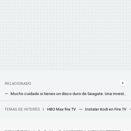
RELACIONADO
Mucho cuidado si tienes un disco duro de Seagate. Una investigación revela que podrías haberlo comprado con 30.000 horas de uso
Nunca he visto algo así. Este gamer está desesperado porque no puede usar el cable LAN de su portátil
TEMAS DE INTERÉS
HBO Max fire TV
Instalar Kodi en Fire TV
Tenemos un problema con el futuro del cemento y con el exceso de plástico. A alguien se le ha ocurrido lo más obvio
Movistar jubila su viejo router HGU. Ya instala el modelo con WiFi 6 en todas las tarifas que ofrece
Los bomberos advierten: hay que desenchufar este electrodoméstico después de usarlo. Puede incendiarse