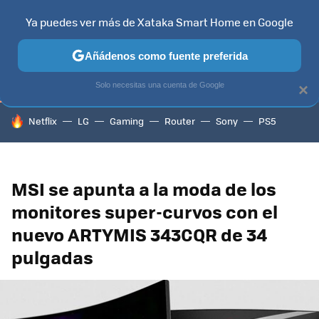
Ya puedes ver más de Xataka Smart Home en Google
TELEVISORES
CONTENIDOS SMART TV
SELECCIÓN
HOG
Añádenos como fuente preferida
Solo necesitas una cuenta de Google
×
HOY SE HABLA DE
Netflix
LG
Gaming
Router
Sony
PS5
MSI se apunta a la moda de los
monitores super-curvos con el
nuevo ARTYMIS 343CQR de 34
pulgadas