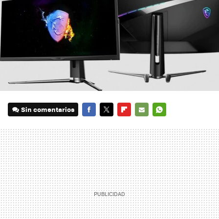
Sin comentarios
FACEBOOK
TWITTER
FLIPBOARD
E-
WHATSAPP
MAIL