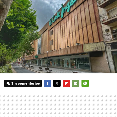
Sin comentarios
FACEBOOK
TWITTER
FLIPBOARD
E-
WHATSAPP
MAIL