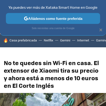
Ya puedes ver más de Xataka Smart Home en Google
TELEVISORES
CONTENIDOS SMART TV
SELECCIÓN
HOG
Añádenos como fuente preferida
Solo necesitas una cuenta de Google
×
HOY SE HABLA DE
Casa prefabricada
Netflix
Gemini
Internet
Gamin
No te quedes sin Wi-Fi en casa. El
extensor de Xiaomi tira su precio
y ahora está a menos de 10 euros
en El Corte Inglés