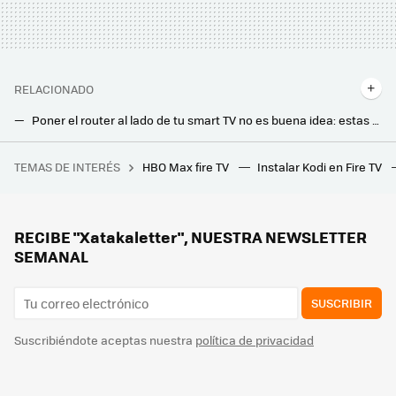
RELACIONADO
Poner el router al lado de tu smart TV no es buena idea: estas son las razones
Poner el router al lado de tu smart TV no es buena idea: estas son las razones
TEMAS DE INTERÉS
HBO Max fire TV
Instalar Kodi en Fire TV
Me he cruzado con el sueño húmedo de cualquier fan de los Soldados Clon de Star Wars
Movistar jubila su viejo router HGU. Ya instala el modelo con WiFi 6 en todas las tarifas que ofrece
Los bomberos advierten: hay que desenchufar este electrodoméstico después de usarlo. Puede incendiarse
RECIBE "Xatakaletter", NUESTRA NEWSLETTER
SEMANAL
SUSCRIBIR
Suscribiéndote aceptas nuestra
política de privacidad