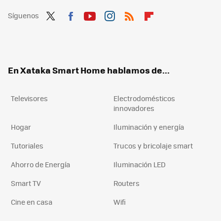
Síguenos
Twit
Fac
You
Inst
RSS
Flip
ter
ebo
tub
agr
boa
ok
e
am
rd
En Xataka Smart Home hablamos de...
Televisores
Electrodomésticos
innovadores
Hogar
Iluminación y energía
Tutoriales
Trucos y bricolaje smart
Ahorro de Energía
Iluminación LED
Smart TV
Routers
Cine en casa
Wifi