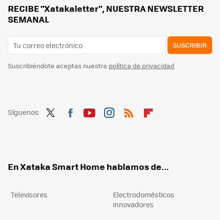
Cómo mantener la casa fresca sin poner el aire acondicionado: los trucos tradicionales que siguen funcionando
RECIBE "Xatakaletter", NUESTRA NEWSLETTER
SEMANAL
SUSCRIBIR
Suscribiéndote aceptas nuestra
política de privacidad
Síguenos
Twit
Fac
You
Inst
RSS
Flip
ter
ebo
tub
agr
boa
ok
e
am
rd
En Xataka Smart Home hablamos de...
Televisores
Electrodomésticos
innovadores