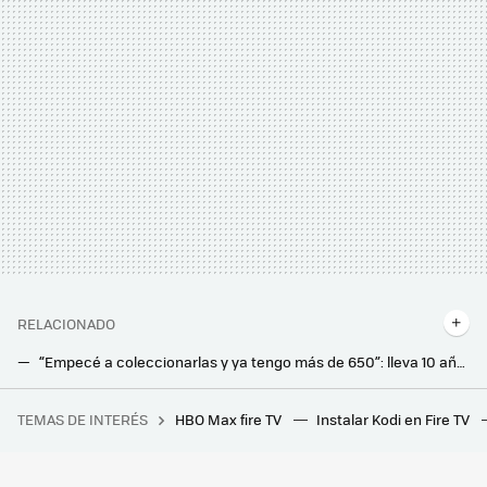
RELACIONADO
“Empecé a coleccionarlas y ya tengo más de 650”: lleva 10 años guardando baterías de portátil y ahora hacen funcionar toda la casa
Tanta lluvia y temporal tienen por fin algo bueno: el precio de la luz está bajando, aunque todavía no lo notes en casa
TEMAS DE INTERÉS
HBO Max fire TV
Instalar Kodi en Fire TV
Este chiste de 'Los Simpson' que no entendí jamás esconde una increíble historia sobre la mayor decepción televisiva de la historia: el tesoro de Al Capone
No sabía que mi lavadora y lavavajillas tenían esta opción: ahora la usamos a diario para ahorrar en la factura de la luz