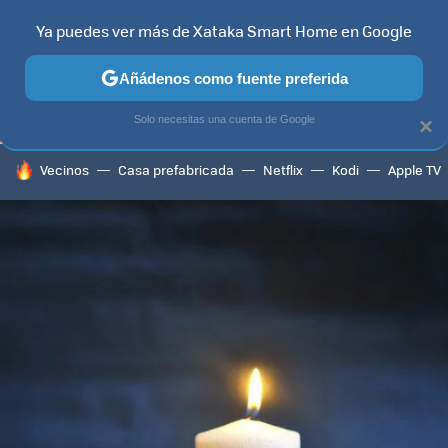
Ya puedes ver más de Xataka Smart Home en Google
TELEVISORES
CONTENIDOS SMART TV
SELECCIÓN
HOG
Añádenos como fuente preferida
Solo necesitas una cuenta de Google
×
HOY SE HABLA DE
Vecinos
Casa prefabricada
Netflix
Kodi
Apple TV