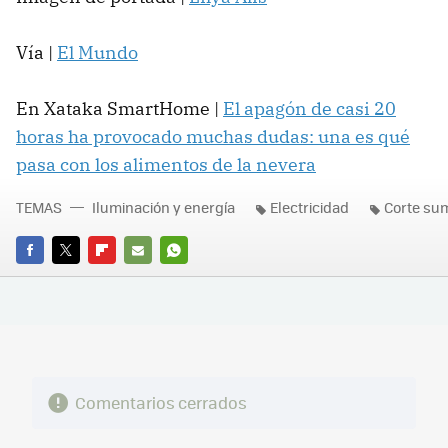
Vía |
El Mundo
En Xataka SmartHome |
El apagón de casi 20
horas ha provocado muchas dudas: una es qué
pasa con los alimentos de la nevera
TEMAS
Iluminación y energía
Electricidad
Corte sum
FACEBOOK
TWITTER
FLIPBOARD
E-
WHATSAPP
MAIL
Comentarios cerrados