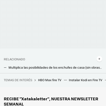
RELACIONADO
Multiplica las posibilidades de los enchufes de casa (sin obras ni electricistas) con este invento de menos de 17 euros
La solución económica (y fácil de montar) que necesitas si quieres tener los zapatos ordenados y vives en un piso pequeño
TEMAS DE INTERÉS
HBO Max fire TV
Instalar Kodi en Fire TV
La película de superhéroes más taquillera de la historia vuelve a los cines para repetir el éxito con una versión más larga
Leroy Merlin tiene la solución barata para poder iluminar sin cables la terraza, el balcón o jardín este verano
Jysk liquida la mesa auxiliar elegante y minimalista que encaja en cualquier salón: cuesta 10 euros
RECIBE "Xatakaletter", NUESTRA NEWSLETTER
SEMANAL