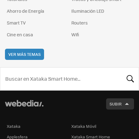
Ahorro de Energía
Iluminación LED
Smart TV
Routers
Cine en casa
Wifi
VER MÁS TEMAS
BUSCA
SUBIR
Xataka
Xataka Móvil
Applesfera
Xataka Smart Home