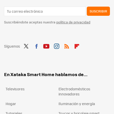
SUSCRIBIR
Suscribiéndote aceptas nuestra
política de privacidad
Síguenos
Twit
Fac
You
Inst
RSS
Flip
ter
ebo
tub
agr
boa
ok
e
am
rd
En Xataka Smart Home hablamos de...
Televisores
Electrodomésticos
innovadores
Hogar
Iluminación y energía
Tutoriales
Trucos y bricolaje smart