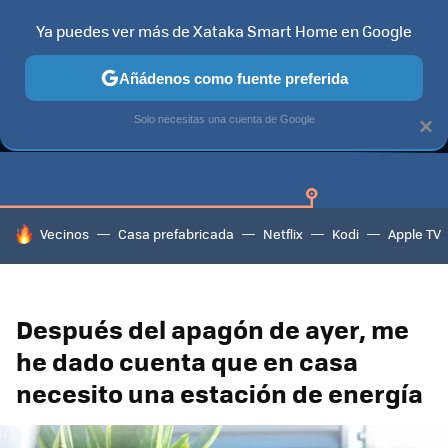
Ya puedes ver más de Xataka Smart Home en Google
Añádenos como fuente preferida
GUÍAS DE COMPRA
CAZANDO GANGAS
OFERTAS EN HOGA
Solo necesitas una cuenta de Google
×
HOY SE HABLA DE
Vecinos
Casa prefabricada
Netflix
Kodi
Apple TV
Después del apagón de ayer, me
he dado cuenta que en casa
necesito una estación de energía