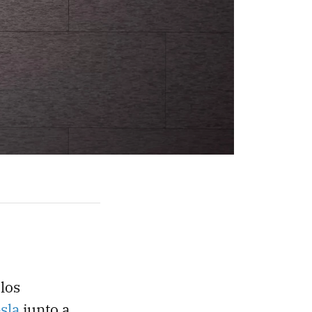
los
sla
junto a