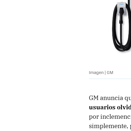
Imagen | GM
GM anuncia que
usuarios olvi
por inclemenci
simplemente, p