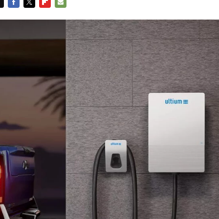
FACEBOOK
TWITTER
FLIPBOARD
E-
MAIL