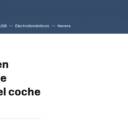
USB
Electrodomésticos
Nevera
en
de
el coche