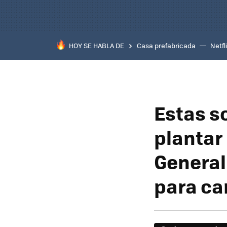
HOY SE HABLA DE
Casa prefabricada
Netfl
Estas s
plantar 
General
para ca