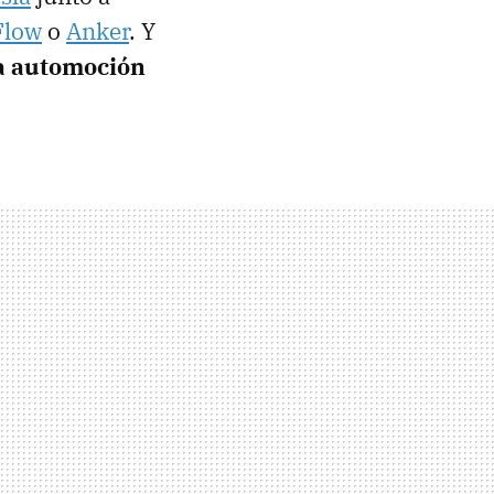
Flow
o
Anker
. Y
la automoción