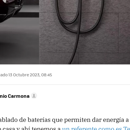
zado 13 Octubre 2023, 08:45
onio Carmona
blado de baterías que permiten dar energía a 
e casa y ahí tenemos a
un referente como es Te