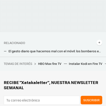
RELACIONADO
El gesto diario que hacemos mal con el móvil: los bomberos explican cómo cargarlo sin peligro
Quiero reclamar al seguro por los destrozos del temporal para no perder dinero: esto es lo que debo mirar
TEMAS DE INTERÉS
HBO Max fire TV
Instalar Kodi en Fire TV
Un ayuntamiento catalán multó a un particular por "talar unos árboles". Han descubierto una red internacional de tráfico ilegal de basuras
Las bayetas de microfibra tienen un lado oscuro: geniales para limpiar, solo son higiénicas si las desinfectamos con esta técnica
Los fabricantes coinciden: “nunca laves este filtro del aire acondicionado”
RECIBE "Xatakaletter", NUESTRA NEWSLETTER
SEMANAL
SUSCRIBIR