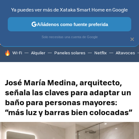
Ya puedes ver más de Xataka Smart Home en Google
TELEVISORES
CONTENIDOS SMART TV
SELECCIÓN
HOG
Añádenos como fuente preferida
Solo necesitas una cuenta de Google
×
HOY SE HABLA DE
Wi-Fi
Alquiler
Paneles solares
Netflix
Altavoces
José María Medina, arquitecto,
señala las claves para adaptar un
baño para personas mayores:
“más luz y barras bien colocadas”