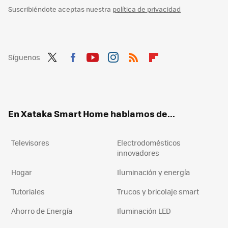
Suscribiéndote aceptas nuestra
política de privacidad
Síguenos
Twit
Fac
You
Inst
RSS
Flip
ter
ebo
tub
agr
boa
ok
e
am
rd
En Xataka Smart Home hablamos de...
Televisores
Electrodomésticos
innovadores
Hogar
Iluminación y energía
Tutoriales
Trucos y bricolaje smart
Ahorro de Energía
Iluminación LED