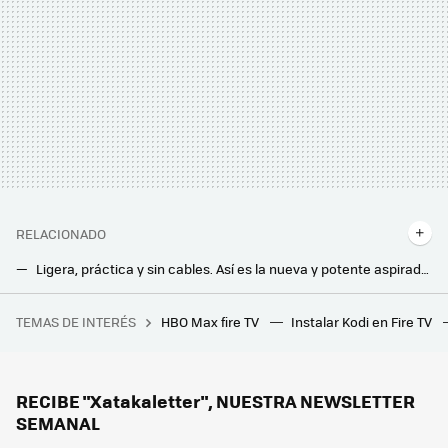
RELACIONADO
Ligera, práctica y sin cables. Así es la nueva y potente aspiradora de Xiaomi que viene a conquistar el mercado
Lo último de Xiaomi es una almohada inteligente cargada de tecnología que sirve para dejar de roncar
TEMAS DE INTERÉS
HBO Max fire TV
Instalar Kodi en Fire TV
Lidl tiene el gadget perfecto para cargar dos móviles a la vez y es más barato de lo crees
Normalmente guardamos este alimento en la despensa, pero los expertos recomiendan otro lugar
Estos investigadores han creado una ventana inteligente y revolucionaria. Es capaz de enfriar la casa o generar energía con la lluvia
RECIBE "Xatakaletter", NUESTRA NEWSLETTER
SEMANAL