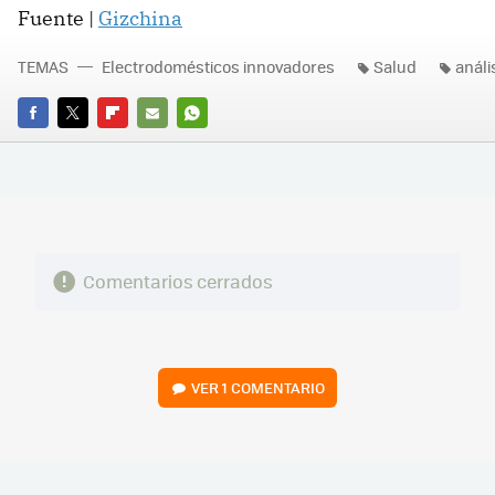
Fuente |
Gizchina
TEMAS
Electrodomésticos innovadores
Salud
análi
FACEBOOK
TWITTER
FLIPBOARD
E-
WHATSAPP
MAIL
Comentarios cerrados
VER
1 COMENTARIO