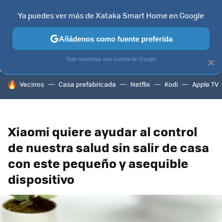
Ya puedes ver más de Xataka Smart Home en Google
TELEVISORES
CONTENIDOS SMART TV
SELECCIÓN
HOG
Añádenos como fuente preferida
Solo necesitas una cuenta de Google
×
HOY SE HABLA DE
Vecinos
Casa prefabricada
Netflix
Kodi
Apple TV
Xiaomi quiere ayudar al control
de nuestra salud sin salir de casa
con este pequeño y asequible
dispositivo