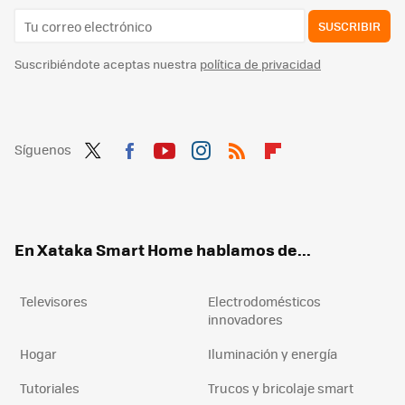
SUSCRIBIR
Suscribiéndote aceptas nuestra
política de privacidad
Síguenos
Twit
Fac
You
Inst
RSS
Flip
ter
ebo
tub
agr
boa
ok
e
am
rd
En Xataka Smart Home hablamos de...
Televisores
Electrodomésticos
innovadores
Hogar
Iluminación y energía
Tutoriales
Trucos y bricolaje smart