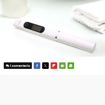
1 comentario
FACEBOOK
TWITTER
FLIPBOARD
E-
WHATSAPP
MAIL