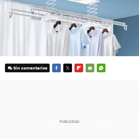
Sin comentarios
FACEBOOK
TWITTER
FLIPBOARD
E-
WHATSAPP
MAIL