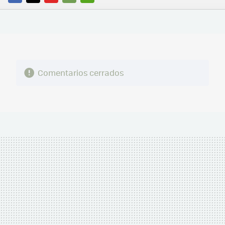
FACEBOOK
TWITTER
FLIPBOARD
E-
WHATSAPP
MAIL
Comentarios cerrados