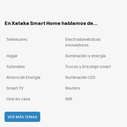
ter
ebo
tub
agr
boa
ok
e
am
rd
En Xataka Smart Home hablamos de...
Televisores
Electrodomésticos
innovadores
Hogar
Iluminación y energía
Tutoriales
Trucos y bricolaje smart
Ahorro de Energía
Iluminación LED
Smart TV
Routers
Cine en casa
Wifi
VER MÁS TEMAS