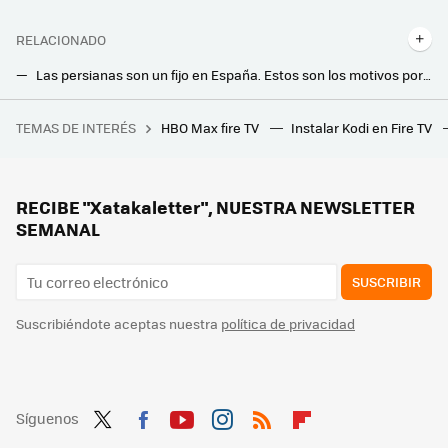
RELACIONADO
Las persianas son un fijo en España. Estos son los motivos por los que (casi) no se usan fuera de nuestras fronteras
España es diferente hasta para limpiar la casa. Estas son las manías más locas que tenemos para dejar el hogar como nuevo
TEMAS DE INTERÉS
HBO Max fire TV
Instalar Kodi en Fire TV
La debacle demográfica en Europa, expuesta en este mapa con un invitado engañoso: Mónaco
La ley cambia y no podrás negarte a poner un ascensor o una rampa en casa. Lo bueno es que será más barato
Oscar 2025: dónde ver en streaming todas las películas premiadas y lista completa de las ganadoras
RECIBE "Xatakaletter", NUESTRA NEWSLETTER
SEMANAL
SUSCRIBIR
Suscribiéndote aceptas nuestra
política de privacidad
Síguenos
Twit
Fac
You
Inst
RSS
Flip