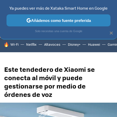
Ya puedes ver más de Xataka Smart Home en Google
TELEVISORES
CONTENIDOS SMART TV
SELECCIÓN
HOG
Añádenos como fuente preferida
Solo necesitas una cuenta de Google
×
HOY SE HABLA DE
Wi-Fi
Netflix
Altavoces
Disney+
Huawei
Gami
Este tendedero de Xiaomi se
conecta al móvil y puede
gestionarse por medio de
órdenes de voz