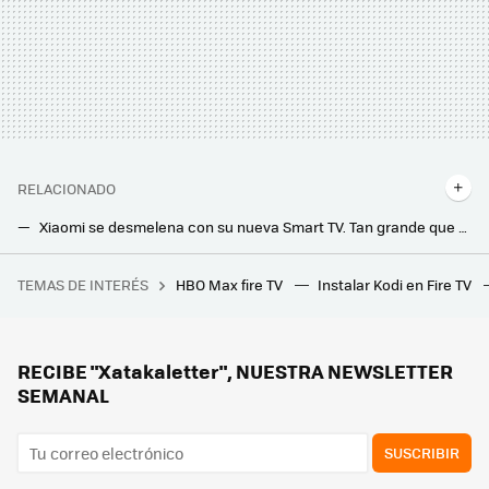
RELACIONADO
Xiaomi se desmelena con su nueva Smart TV. Tan grande que no es apta para todos los salones, lo mismo no cabe ni en el ascensor
Xiaomi presenta sus nuevos televisores para conquistar la gama media y de entrada: así son los nuevos Xiaomi TV A y A Pro
TEMAS DE INTERÉS
HBO Max fire TV
Instalar Kodi en Fire TV
Estos auriculares Bluetooth no tienen nada que envidiarle a los AirPods Pro y ahora están a mitad de precio
Los nuevos proyectores láser 4K de Samsung llegan con sonido y Smart TV integrados para montar un cine en casa de 130"
Parecía imposible, pero Samsung ha tomado un camino inusual con sus Smart TVs. Un esperado paso para tener teles actualizables
RECIBE "Xatakaletter", NUESTRA NEWSLETTER
SEMANAL
SUSCRIBIR