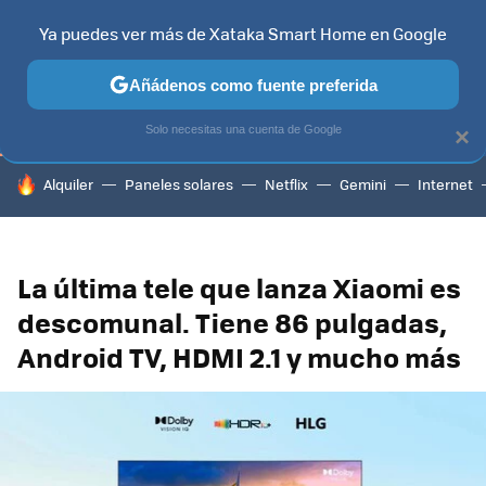
Ya puedes ver más de Xataka Smart Home en Google
TELEVISORES
CONTENIDOS SMART TV
SELECCIÓN
HOG
Añádenos como fuente preferida
Solo necesitas una cuenta de Google
×
HOY SE HABLA DE
Alquiler
Paneles solares
Netflix
Gemini
Internet
La última tele que lanza Xiaomi es
descomunal. Tiene 86 pulgadas,
Android TV, HDMI 2.1 y mucho más