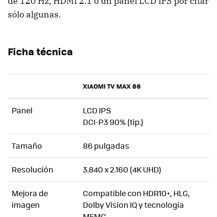
de 120 Hz, HDMI 2.1 o un panel LCD IPS por citar
sólo algunas.
Ficha técnica
XIAOMI TV MAX 86
Panel
LCD IPS
DCI-P3 90% (tip.)
Tamaño
86 pulgadas
Resolución
3.840 x 2.160 (4K UHD)
Mejora de
Compatible con HDR10+, HLG,
imagen
Dolby Vision IQ y tecnología
MEMC