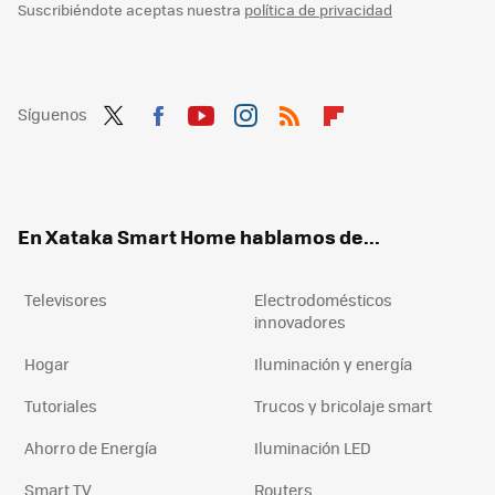
Suscribiéndote aceptas nuestra
política de privacidad
Síguenos
Twit
Fac
You
Inst
RSS
Flip
ter
ebo
tub
agr
boa
ok
e
am
rd
En Xataka Smart Home hablamos de...
Televisores
Electrodomésticos
innovadores
Hogar
Iluminación y energía
Tutoriales
Trucos y bricolaje smart
Ahorro de Energía
Iluminación LED
Smart TV
Routers