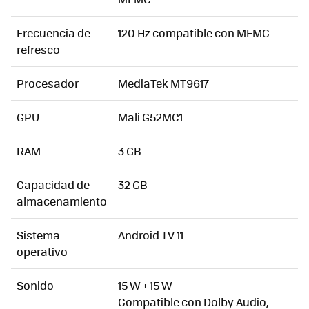
Frecuencia de
120 Hz compatible con MEMC
refresco
Procesador
MediaTek MT9617
GPU
Mali G52MC1
RAM
3 GB
Capacidad de
32 GB
almacenamiento
Sistema
Android TV 11
operativo
Sonido
15 W + 15 W
Compatible con Dolby Audio,