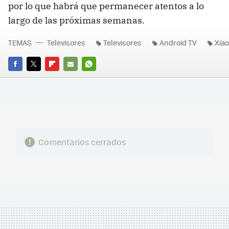
por lo que habrá que permanecer atentos a lo
largo de las próximas semanas.
TEMAS
Televisores
Televisores
Android TV
Xia
FACEBOOK
TWITTER
FLIPBOARD
E-
WHATSAPP
MAIL
Comentarios cerrados