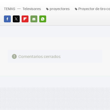
TEMAS
Televisores
proyectores
Proyector de tiro c
FACEBOOK
TWITTER
FLIPBOARD
E-
WHATSAPP
MAIL
Comentarios cerrados