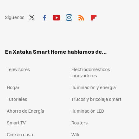
Síguenos
Twit
Fac
You
Inst
RSS
Flip
ter
ebo
tub
agr
boa
ok
e
am
rd
En Xataka Smart Home hablamos de...
Televisores
Electrodomésticos
innovadores
Hogar
Iluminación y energía
Tutoriales
Trucos y bricolaje smart
Ahorro de Energía
Iluminación LED
Smart TV
Routers
Cine en casa
Wifi