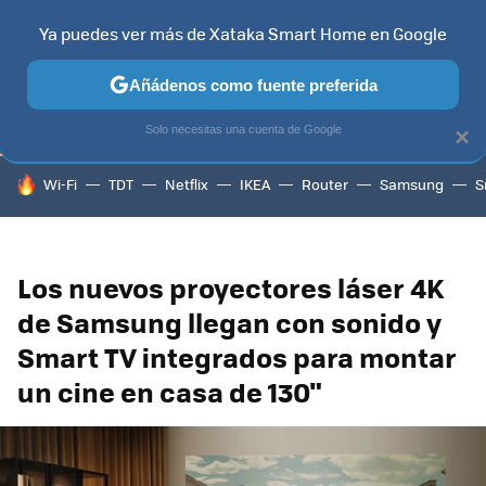
Ya puedes ver más de Xataka Smart Home en Google
TELEVISORES
CONTENIDOS SMART TV
SELECCIÓN
HOG
Añádenos como fuente preferida
Solo necesitas una cuenta de Google
×
HOY SE HABLA DE
Wi-Fi
TDT
Netflix
IKEA
Router
Samsung
S
Los nuevos proyectores láser 4K
de Samsung llegan con sonido y
Smart TV integrados para montar
un cine en casa de 130"