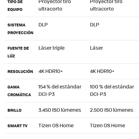
Proyector tiro
Proyector tiro
TIPO DE
ultracorto
ultracorto
EQUIPO
DLP
DLP
SISTEMA
PROYECCIÓN
Láser triple
Láser
FUENTE DE
LÚZ
4K HDR10+
4K HDR10+
RESOLUCIÓN
154 % del estándar
100 % del estándar
GAMA
DCI-P3
DCI-P3
CROMÁTICA
3.450 ISO lúmenes
2.500 ISO lúmenes
BRILLO
Tizen OS Home
Tizen OS Home
SMART TV