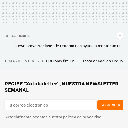
RELACIONADO
El nuevo proyector láser de Optoma nos ayuda a montar un cine en casa de altura sin usar una Smart TV
El nuevo proyector láser multimedia 4K de LG promete hasta 120 pulgadas, sin instalación y con plataforma Smart TV integrada
TEMAS DE INTERÉS
HBO Max fire TV
Instalar Kodi en Fire TV
Este anime de astronautas ostenta un récord loco e imbatible: tener el primer diálogo en una obra de ficción grabada desde la Estación Espacial Internacional
RECIBE "Xatakaletter", NUESTRA NEWSLETTER
SEMANAL
SUSCRIBIR
Suscribiéndote aceptas nuestra
política de privacidad