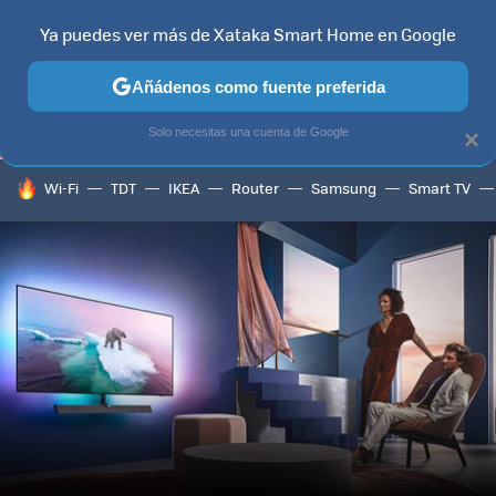
Ya puedes ver más de Xataka Smart Home en Google
TELEVISORES
CONTENIDOS SMART TV
SELECCIÓN
HOG
Añádenos como fuente preferida
Solo necesitas una cuenta de Google
×
HOY SE HABLA DE
Wi-Fi
TDT
IKEA
Router
Samsung
Smart TV