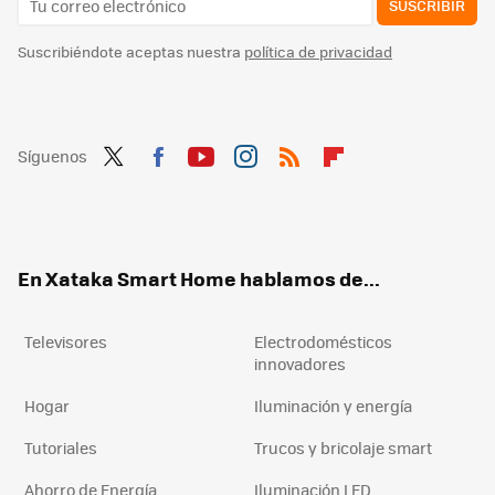
SUSCRIBIR
Suscribiéndote aceptas nuestra
política de privacidad
Síguenos
Twit
Fac
You
Inst
RSS
Flip
ter
ebo
tub
agr
boa
ok
e
am
rd
En Xataka Smart Home hablamos de...
Televisores
Electrodomésticos
innovadores
Hogar
Iluminación y energía
Tutoriales
Trucos y bricolaje smart
Ahorro de Energía
Iluminación LED