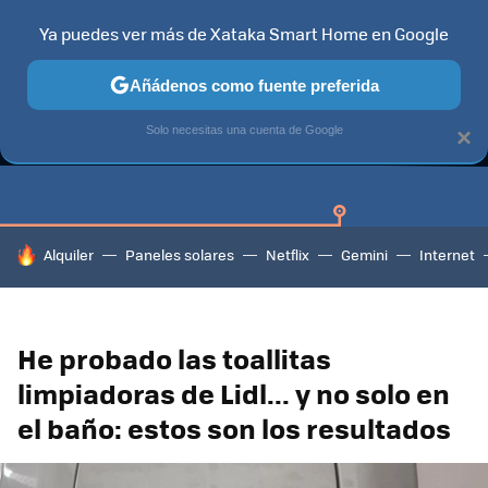
Ya puedes ver más de Xataka Smart Home en Google
Añádenos como fuente preferida
GUÍAS DE COMPRA
CAZANDO GANGAS
OFERTAS EN HOGA
Solo necesitas una cuenta de Google
×
HOY SE HABLA DE
Alquiler
Paneles solares
Netflix
Gemini
Internet
He probado las toallitas
limpiadoras de Lidl... y no solo en
el baño: estos son los resultados