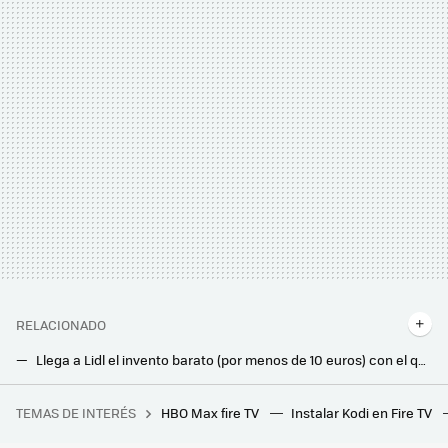
RELACIONADO
Llega a Lidl el invento barato (por menos de 10 euros) con el que te olvidarás de las regletas tradicionales
Lidl tiene el dispositivo fácil de instalar (y que cuesta menos de 8 euros) con el que podrás añadir un plus de seguridad a tu hogar
TEMAS DE INTERÉS
HBO Max fire TV
Instalar Kodi en Fire TV
Las 18 mejores series españolas que puedes ver en Netflix en 2026