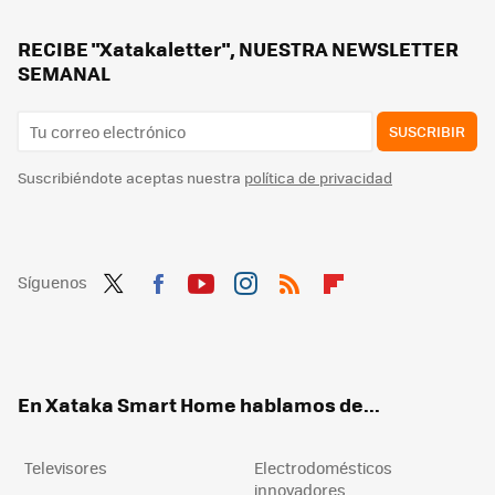
Lidl ha agotado su climatizador evaporativo de 45 euros. Hemos encontrado esta alternativa también barata
Lidl tiene la solución barata y sin obras para enfriar tu casa: un aire acondicionado portátil 3 en 1 por menos de 200 euros
RECIBE "Xatakaletter", NUESTRA NEWSLETTER
SEMANAL
SUSCRIBIR
Suscribiéndote aceptas nuestra
política de privacidad
Síguenos
Twit
Fac
You
Inst
RSS
Flip
ter
ebo
tub
agr
boa
ok
e
am
rd
En Xataka Smart Home hablamos de...
Televisores
Electrodomésticos
innovadores