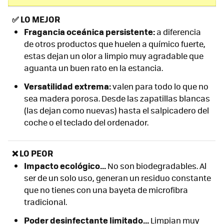
✅
LO MEJOR
Fragancia oceánica persistente:
a diferencia
de otros productos que huelen a químico fuerte,
estas dejan un olor a limpio muy agradable que
aguanta un buen rato en la estancia.
Versatilidad extrema:
valen para todo lo que no
sea madera porosa. Desde las zapatillas blancas
(las dejan como nuevas) hasta el salpicadero del
coche o el teclado del ordenador.
❌ LO PEOR
Impacto ecológico...
No son biodegradables. Al
ser de un solo uso, generan un residuo constante
que no tienes con una bayeta de microfibra
tradicional.
Poder desinfectante limitado...
Limpian muy