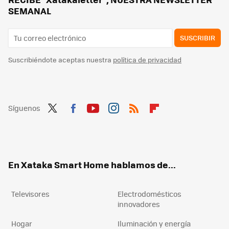
SEMANAL
SUSCRIBIR
Suscribiéndote aceptas nuestra
política de privacidad
Síguenos
Twit
Fac
You
Inst
RSS
Flip
ter
ebo
tub
agr
boa
ok
e
am
rd
En Xataka Smart Home hablamos de...
Televisores
Electrodomésticos
innovadores
Hogar
Iluminación y energía