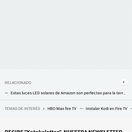
RELACIONADO
Estas luces LED solares de Amazon son perfectas para la terraza o jardín. Ahora están muy rebajadas
Desde mañana en Aldi (y por menos de 10 euros) este pack de tres luces LED con sensores: ideales para el pasillo de casa
TEMAS DE INTERÉS
HBO Max fire TV
Instalar Kodi en Fire TV
España va a encadenar tres olas de calor en seis semanas. AEMET lo tiene claro: ya no es una ola, es el clima
Este es el set de mesa y sillas que Carrefour vende por 79 euros y es perfecto para balcones pequeños
Qué HDMI inalámbrico comprar por menos de 100 euros: los mejores modelos para montarte un cine de verano en la terraza
RECIBE "Xatakaletter", NUESTRA NEWSLETTER