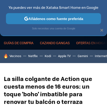
Ya puedes ver más de Xataka Smart Home en Google
MENÚ
NUEVO
Añádenos como fuente preferida
Solo necesitas una cuenta de Google
×
GUÍAS DE COMPRA
CAZANDO GANGAS
OFERTAS EN HOGA
HOY SE HABLA DE
Vecinos
Netflix
Kodi
Apple TV
Gemini
Internet
La silla colgante de Action que
cuesta menos de 16 euros: un
toque 'boho' imbatible para
renovar tu balcón o terraza